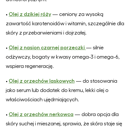
Olej z dzikiej róży
•
— ceniony za wysoką
zawartość karotenoidów i witamin, szczególnie dla
skóry z przebarwieniami i dojrzałej.
Olej z nasion czarnej porzeczki
•
— silnie
odżywczy, bogaty w kwasy omega-3 i omega-6,
wspiera regenerację.
Olej z orzechów laskowych
•
— do stosowania
jako serum lub dodatek do kremu, lekki olej o
właściwościach ujędrniających.
Olej z orzechów nerkowca
•
— dobra opcja dla
skóry suchej i mieszanej, sprawia, że skóra staje się