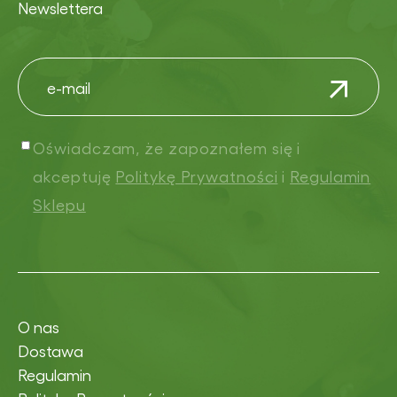
Newslettera
Oświadczam, że zapoznałem się i
akceptuję
Politykę Prywatności
i
Regulamin
Sklepu
O nas
Dostawa
Regulamin