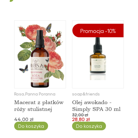
Od najtańszych
La∙Le
Rosa.Panna Poranna
Od najdroższych
soap&friends
Nazwa: Od A do Z
Promocja -10%
Nazwa: Od Z do A
Rosa.Panna Poranna
soap&friends
Macerat z płatków
Olej awokado -
róży stulistnej
Simply SPA 30 ml
32,00 zł
44,00 zł
28,80 zł
Do koszyka
Do koszyka