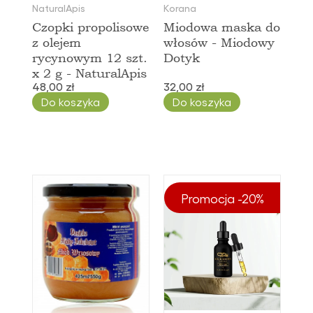
NaturalApis
Korana
Czopki propolisowe
Miodowa maska do
z olejem
włosów - Miodowy
rycynowym 12 szt.
Dotyk
x 2 g - NaturalApis
48,00 zł
32,00 zł
Do koszyka
Do koszyka
Promocja -20%