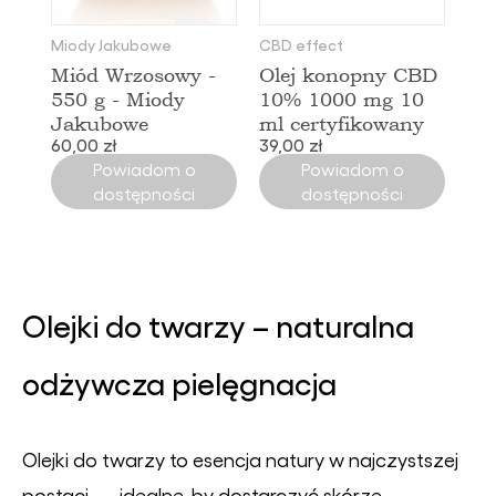
Miody Jakubowe
CBD effect
Miód Wrzosowy -
Olej konopny CBD
550 g - Miody
10% 1000 mg 10
Jakubowe
ml certyfikowany
60,00 zł
39,00 zł
Powiadom o
Powiadom o
dostępności
dostępności
Olejki do twarzy – naturalna
odżywcza pielęgnacja
Olejki do twarzy to esencja natury w najczystszej
postaci — idealne, by dostarczyć skórze