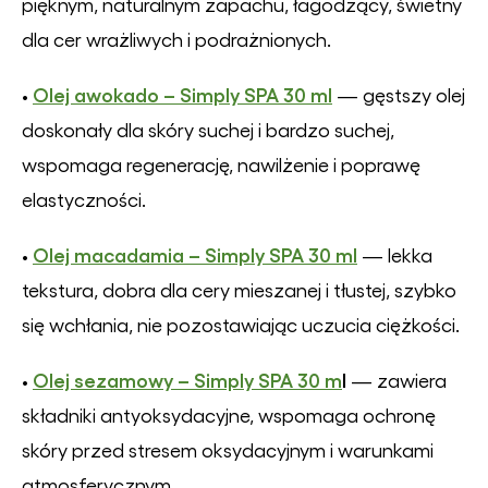
pięknym, naturalnym zapachu, łagodzący, świetny
dla cer wrażliwych i podrażnionych.
Olej awokado – Simply SPA 30 ml
•
— gęstszy olej
doskonały dla skóry suchej i bardzo suchej,
wspomaga regenerację, nawilżenie i poprawę
elastyczności.
Olej macadamia – Simply SPA 30 ml
•
— lekka
tekstura, dobra dla cery mieszanej i tłustej, szybko
się wchłania, nie pozostawiając uczucia ciężkości.
Olej sezamowy – Simply SPA 30 m
l
•
— zawiera
składniki antyoksydacyjne, wspomaga ochronę
skóry przed stresem oksydacyjnym i warunkami
atmosferycznym.