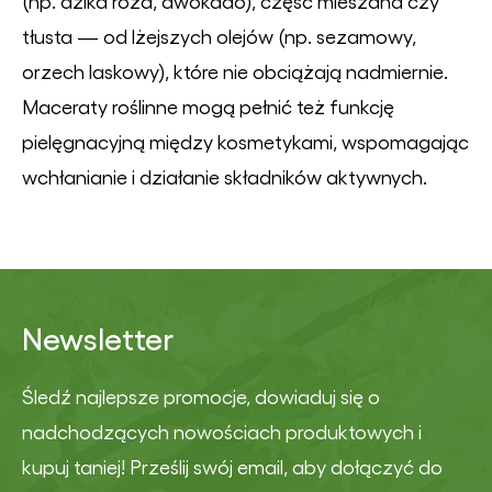
(np. dzika róża, awokado), część mieszana czy
tłusta — od lżejszych olejów (np. sezamowy,
orzech laskowy), które nie obciążają nadmiernie.
Maceraty roślinne mogą pełnić też funkcję
pielęgnacyjną między kosmetykami, wspomagając
wchłanianie i działanie składników aktywnych.
Newsletter
Śledź najlepsze promocje, dowiaduj się o
nadchodzących nowościach produktowych i
kupuj taniej! Prześlij swój email, aby dołączyć do