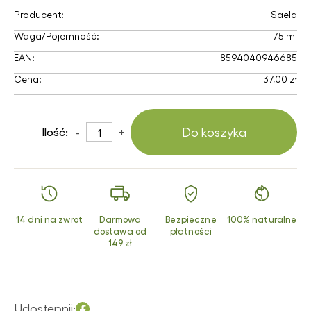
Producent:
Saela
Waga/Pojemność:
75 ml
EAN:
8594040946685
Cena:
37,00 zł
-
+
Do koszyka
Ilość:
14 dni na zwrot
Darmowa
Bezpieczne
100% naturalne
dostawa od
płatności
149 zł
Udostępnij: