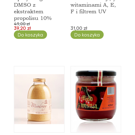
DMSO z
witaminami A, E,
ekstraktem
F i filtrem UV
propolisu 10%
49,00 zł
39,20 zł
31,00 zł
Do koszyka
Do koszyka