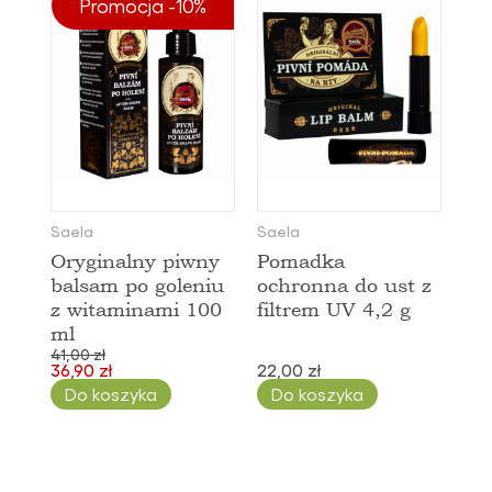
Promocja -10%
Saela
Saela
Oryginalny piwny
Pomadka
balsam po goleniu
ochronna do ust z
z witaminami 100
filtrem UV 4,2 g
ml
41,00 zł
36,90 zł
22,00 zł
Do koszyka
Do koszyka