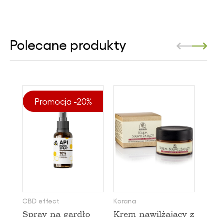
Polecane produkty
Promocja -20%
CBD effect
Korana
Spray na gardło
Krem nawilżający z