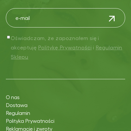
Oświadczam, że zapoznałem się i
akceptuję
Politykę Prywatności
i
Regulamin
Sklepu
O nas
Dostawa
Regulamin
Polityka Prywatności
Reklamacje i zwroty