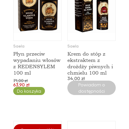
Saela
Saela
Płyn przeciw
Krem do stóp z
wypadaniu włosów
ekstraktem z
z REDENSYLEM
drożdży piwnych i
100 ml
chmielu 100 ml
34,00 zł
71,00 zł
63,90 zł
Powiadom o
Do koszyka
dostępności