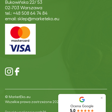
Bukowińska 22/ 53
02-703 Warszawa
tel.: +48 508 64 74 84
email: sklep@marketeko.eu
© MarketEko.eu
×
Wszelkie prawa zastrzeżone 2026
Ocena Google
5.0
★★★★★
Projekt i realizacja
web24