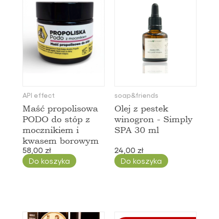
API effect
soap&friends
Maść propolisowa
Olej z pestek
PODO do stóp z
winogron - Simply
mocznikiem i
SPA 30 ml
kwasem borowym
58,00 zł
24,00 zł
Do koszyka
Do koszyka