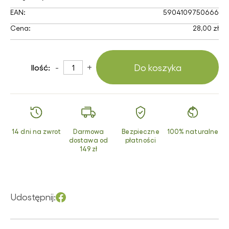
EAN:
5904109750666
Cena:
28,00 zł
-
+
Do koszyka
Ilość:
14 dni na zwrot
Darmowa
Bezpieczne
100% naturalne
dostawa od
płatności
149 zł
Udostępnij: