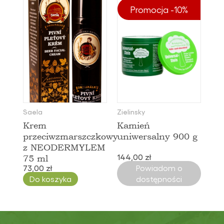
Promocja -10%
Saela
Zielinsky
Krem
Kamień
przeciwzmarszczkowy
uniwersalny 900 g
z NEODERMYLEM
144,00 zł
75 ml
73,00 zł
Powiadom o
Do koszyka
dostępności