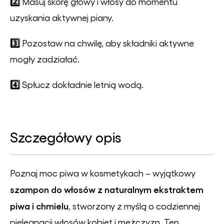
2️⃣
Masuj skórę głowy i włosy do momentu
uzyskania aktywnej piany.
3️⃣
Pozostaw na chwilę, aby składniki aktywne
mogły zadziałać.
4️⃣
Spłucz dokładnie letnią wodą.
Szczegółowy opis
Poznaj moc piwa w kosmetykach – wyjątkowy
szampon do włosów z naturalnym ekstraktem
piwa i chmielu
, stworzony z myślą o codziennej
pielęgnacji włosów kobiet i mężczyzn. Ten