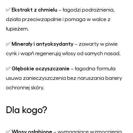
Ekstrakt z chmielu
✅
– łagodzi podrażnienia,
działa przeciwzapalnie i pomaga w walce z
łupieżem.
Minerały i antyoksydanty
✅
– zawarty w piwie
cynk i wapń regenerują włosy od samych nasad.
Głębokie oczyszczanie
✅
– łagodna formuła
usuwa zanieczyszczenia bez naruszania bariery
ochronnej skóry.
Dla kogo?
Włosy osłabione
✅
– wymagające wzmocnienia,