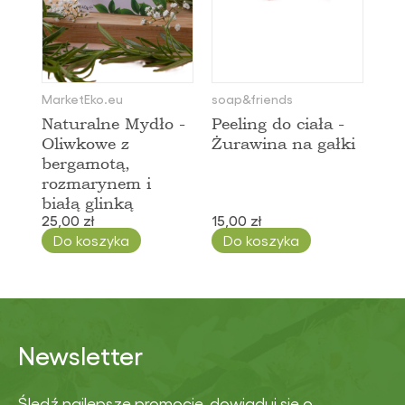
MarketEko.eu
soap&friends
Naturalne Mydło -
Peeling do ciała -
Oliwkowe z
Żurawina na gałki
bergamotą,
rozmarynem i
białą glinką
25,00 zł
15,00 zł
Do koszyka
Do koszyka
Newsletter
Śledź najlepsze promocje, dowiaduj się o