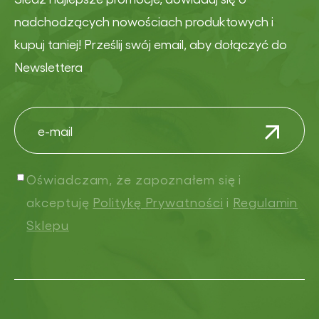
nadchodzących nowościach produktowych i
kupuj taniej! Prześlij swój email, aby dołączyć do
Newslettera
Oświadczam, że zapoznałem się i
akceptuję
Politykę Prywatności
i
Regulamin
Sklepu