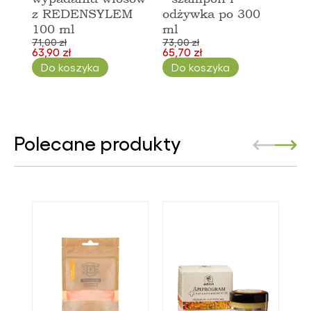
z REDENSYLEM
odżywka po 300
100 ml
ml
71,00 zł
73,00 zł
63,90 zł
65,70 zł
Do koszyka
Do koszyka
Polecane produkty