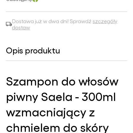
Dostawa już w dwa dni! Sprawdź
szczegóły
dostaw
Opis produktu
Szampon do włosów
piwny Saela - 300ml
wzmacniający z
chmielem do skóry