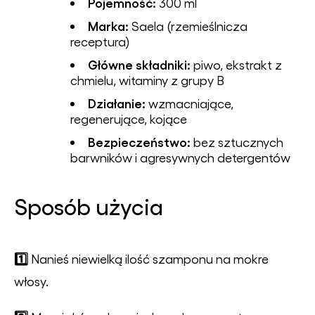
Pojemność:
300 ml
Marka:
Saela (rzemieślnicza
receptura)
Główne składniki:
piwo, ekstrakt z
chmielu, witaminy z grupy B
Działanie:
wzmacniające,
regenerujące, kojące
Bezpieczeństwo:
bez sztucznych
barwników i agresywnych detergentów
Sposób użycia
1️⃣
Nanieś niewielką ilość szamponu na mokre
włosy.