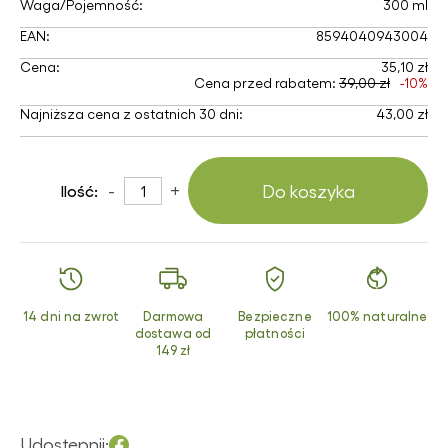
Waga/Pojemność:
300 ml
EAN:
8594040943004
Cena:
35,10 zł
Cena przed rabatem:
39,00 zł
-10%
Najniższa cena z ostatnich 30 dni:
43,00 zł
-
+
Do koszyka
Ilość:
14 dni na zwrot
Darmowa
Bezpieczne
100% naturalne
dostawa od
płatności
149 zł
Udostępnij: