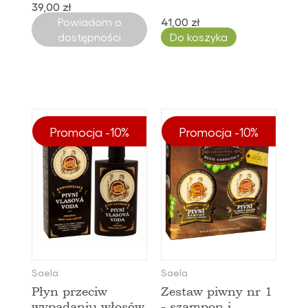
39,00 zł
Powiadom o
41,00 zł
dostępności
Do koszyka
Promocja -10%
Promocja -10%
Saela
Saela
Płyn przeciw
Zestaw piwny nr 1
wypadaniu włosów
- szampon i