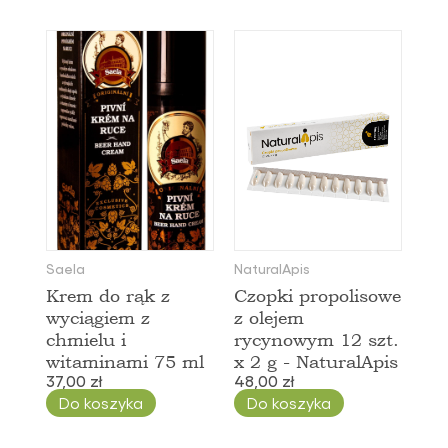
Saela
NaturalApis
Krem do rąk z
Czopki propolisowe
wyciągiem z
z olejem
chmielu i
rycynowym 12 szt.
witaminami 75 ml
x 2 g - NaturalApis
37,00 zł
48,00 zł
Do koszyka
Do koszyka