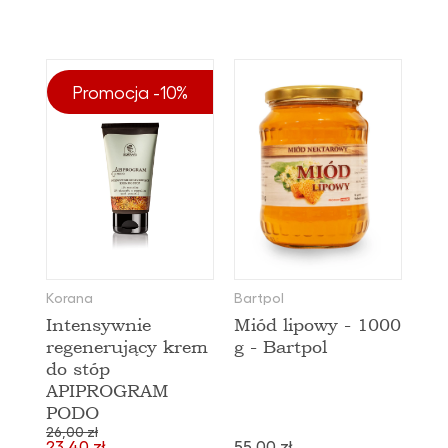
Promocja -10%
Korana
Bartpol
Intensywnie
Miód lipowy - 1000
regenerujący krem
g - Bartpol
do stóp
APIPROGRAM
PODO
26,00 zł
23,40 zł
55,00 zł