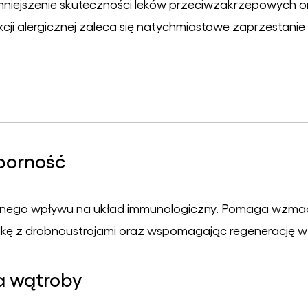
iejszenie skuteczności leków przeciwzakrzepowych ora
cji alergicznej zaleca się natychmiastowe zaprzestani
porność
ywnego wpływu na układ immunologiczny. Pomaga wzma
kę z drobnoustrojami oraz wspomagając regenerację w 
a wątroby