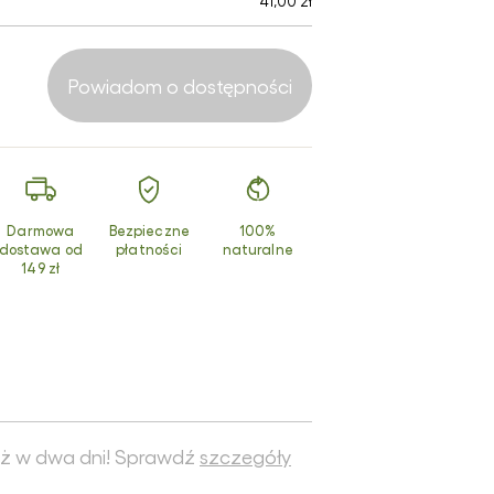
41,00 zł
smetyki z
turalnym
uzem ślimaka
Powiadom o dostępności
dukty z
chomora
erwonego
Darmowa
Bezpieczne
100%
dostawa od
płatności
naturalne
149 zł
ż w dwa dni! Sprawdź
szczegóły