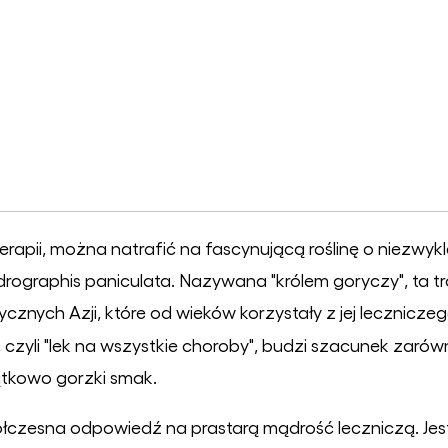
terapii, można natrafić na fascynującą roślinę o niezw
ographis paniculata. Nazywana "królem goryczy", ta tro
nych Azji, które od wieków korzystały z jej leczniczeg
, czyli "lek na wszystkie choroby", budzi szacunek zar
ątkowo gorzki smak.
ółczesna odpowiedź na prastarą mądrość leczniczą. J