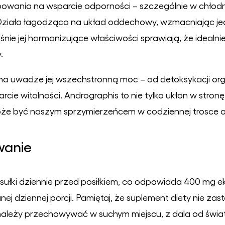
wania na wsparcie odporności – szczególnie w chłodni
. Działa łagodząco na układ oddechowy, wzmacniając je
śnie jej harmonizujące właściwości sprawiają, że idealnie
.
 na uwadze jej wszechstronną moc – od detoksykacji or
cie witalności. Andrographis to nie tylko ukłon w stronę
oże być naszym sprzymierzeńcem w codziennej trosce o
wanie
psułki dziennie przed posiłkiem, co odpowiada 400 mg e
nej dziennej porcji. Pamiętaj, że suplement diety nie z
 należy przechowywać w suchym miejscu, z dala od świat