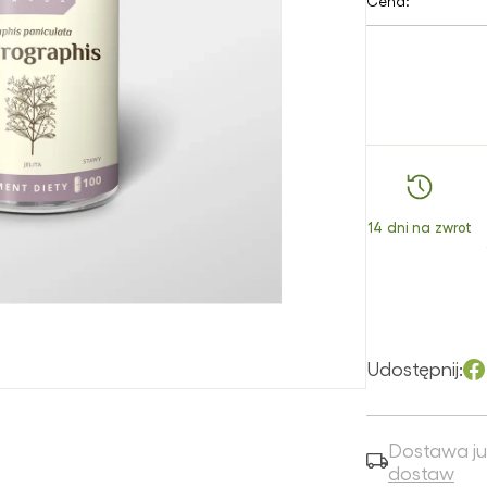
Cena:
włosów
Superfoods
Ko
Ochrona UV
na
Peelingi
twarzy
Witaminy i
śl
suplementy
Perfumy
Olejki do twarzy
Pro
Zioła i mieszanki
mu
ziołowe
Pielęgnacja rąk
Peelingi do
cz
twarzy
Pielęgnacja stóp
Ratunek dla cery
Płyny do higieny
intymnej
Serum do twarzy
14 dni na zwrot
Produkty dla
Toniki
dzieci
Ratunek dla skóry
Sole do kąpieli
Udostępnij:
Szampony
Wcierki do
włosów
Dostawa ju
dostaw
Zestawy