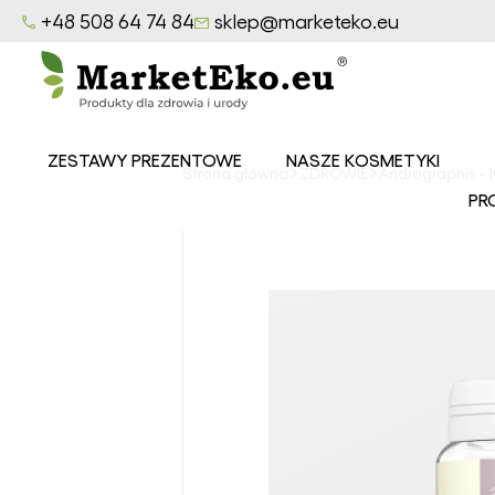
+48 508 64 74 84
sklep@marketeko.eu
ZESTAWY PREZENTOWE
NASZE KOSMETYKI
Strona główna
ZDROWIE
Andrographis - 
Balsamy
PR
MarketEko.eu
Mydła
MarketEko.eu
Peelingi
MarketEko.eu
Seria CEDROWY
LAS
Seria LAZUROWE
MORZE
Seria
OWOCOWY SAD