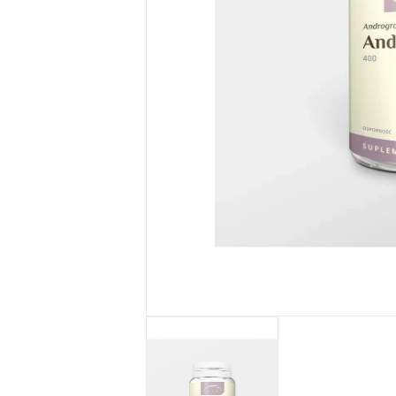
Seria SŁOŃCE
SYCYLII
Żele pod
prysznic
MarketEko.eu
Zestawy
kosmetyków
MarketEko.eu