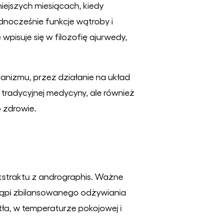
ejszych miesiącach, kiedy
dnocześnie funkcje wątroby i
 wpisuje się w filozofię ajurwedy,
ganizmu, przez działanie na układ
 tradycyjnej medycyny, ale również
 zdrowie.
kstraktu z andrographis. Ważne
astąpi zbilansowanego odżywiania
ła, w temperaturze pokojowej i