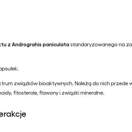
ktu z
Andrograhis paniculata
standaryzowanego na z
apsułek.
ktrum związków bioaktywnych. Należą do nich przede w
oidy, fitosterole, flawony i związki mineralne.
erakcje