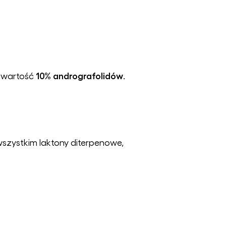
10% andrografolidów
awartość
.
szystkim laktony diterpenowe,