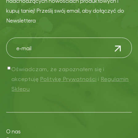
nadchodzących nowościach produktowych i
kupuj taniej! Prześlij swój email, aby dołączyć do
Newslettera
Oświadczam, że zapoznałem się i
akceptuję
Politykę Prywatności
i
Regulamin
Sklepu
O nas