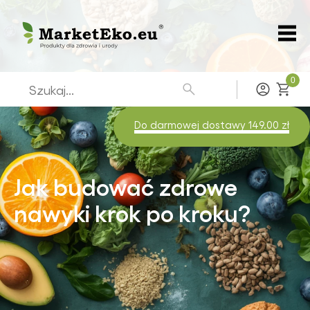
0
Zaloguj
Do darmowej dostawy 149.00 zł
Jak budować zdrowe
nawyki krok po kroku?