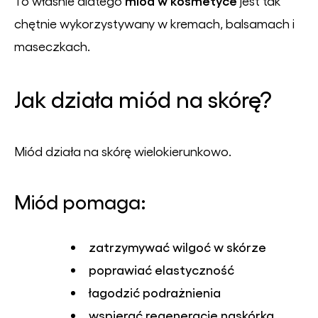
miód w kosmetyce
To właśnie dlatego
jest tak
chętnie wykorzystywany w kremach, balsamach i
maseczkach.
Jak działa miód na skórę?
Miód działa na skórę wielokierunkowo.
Miód pomaga:
zatrzymywać wilgoć w skórze
poprawiać elastyczność
łagodzić podrażnienia
wspierać regenerację naskórka