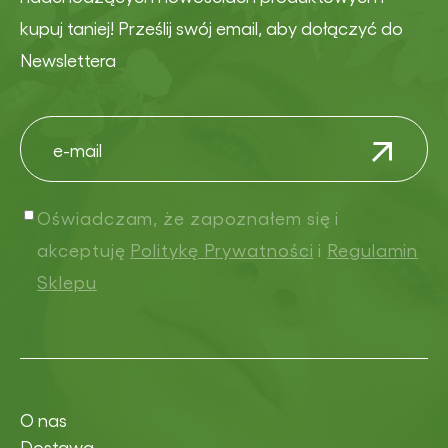
kupuj taniej! Prześlij swój email, aby dołączyć do
Newslettera
Oświadczam, że zapoznałem się i
akceptuję
Politykę Prywatności
i
Regulamin
Sklepu
O nas
Dostawa