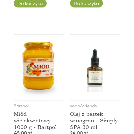
Do koszyka
Do koszyka
Bartpol
soap&friends
Miód
Olej z pestek
wielokwiatowy -
winogron - Simply
1000 g - Bartpol
SPA 30 ml
45,00 zł
24,00 zł