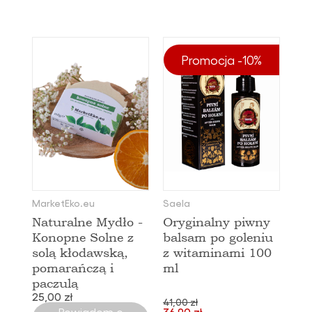
Promocja -10%
MarketEko.eu
Saela
Naturalne Mydło -
Oryginalny piwny
Konopne Solne z
balsam po goleniu
solą kłodawską,
z witaminami 100
pomarańczą i
ml
paczulą
25,00 zł
41,00 zł
Powiadom o
36,90 zł