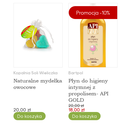
Promocja -10%
Kopalnia Soli Wieliczka
Bartpol
Naturalne mydełka
Płyn do higieny
owocowe
intymnej z
propolisem- API
GOLD
20,00 zł
20,00 zł
18,00 zł
Do koszyka
Do koszyka