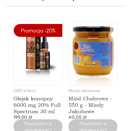
Promocja -20%
CBD effect
Miody Jakubowe
Olejek konopny
Miód Chabrowy -
6000 mg 20% Full
550 g - Miody
Spectrum 30 ml
Jakubowe
199,00 zł
40,00 zł
Powiadom o
Powiadom o
dostępności
dostępności