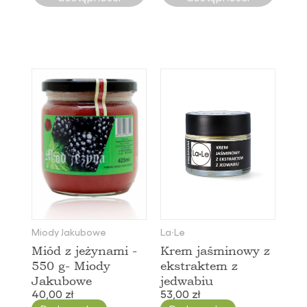
Miody Jakubowe
La∙Le
Miód z jeżynami -
Krem jaśminowy z
550 g- Miody
ekstraktem z
Jakubowe
jedwabiu
40,00 zł
53,00 zł