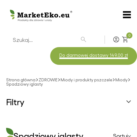
0
Zaloguj
Do darmowej dostawy 149.00 zł
Strona główna
ZDROWIE
Miody i produkty pszczele
Miody
Spadziowy iglasty
Filtry
Marki
Spadziowy iglasty
Sortuj