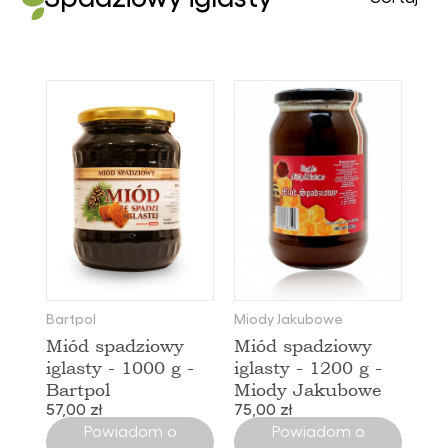
Bartpol
Od najtańszych
Miody Jakubowe
Od najdroższych
Nazwa: Od A do Z
Nazwa: Od Z do A
Bartpol
Miody Jakubowe
Miód spadziowy
Miód spadziowy
iglasty - 1000 g -
iglasty - 1200 g -
Bartpol
Miody Jakubowe
57,00 zł
75,00 zł
Powiadom o
Powiadom o