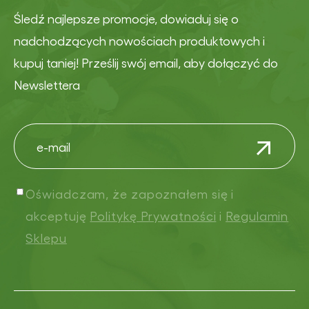
Śledź najlepsze promocje, dowiaduj się o
nadchodzących nowościach produktowych i
kupuj taniej! Prześlij swój email, aby dołączyć do
Newslettera
Oświadczam, że zapoznałem się i
akceptuję
Politykę Prywatności
i
Regulamin
Sklepu