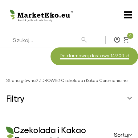
0
Zaloguj
Do darmowej dostawy 149.00 zł
Strona główna
ZDROWIE
Czekolada i Kakao Ceremonialne
Filtry
Marki
Czekolada i Kakao
Sortuj
Manufaktura Prawdziwego Kakao
Czekolada i Kakao Ceremonialne