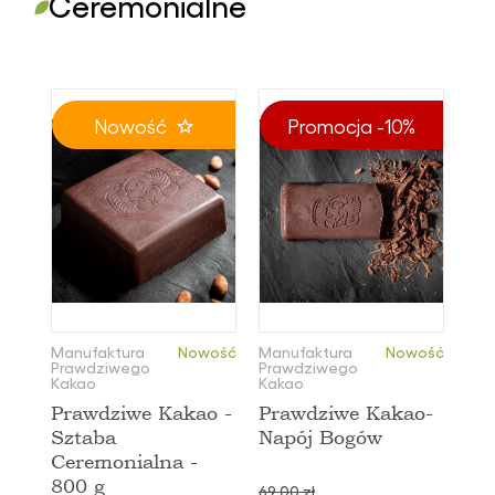
Ceremonialne
Od najtańszych
Od najdroższych
Nazwa: Od A do Z
Nowość
Promocja -10%
Nazwa: Od Z do A
Manufaktura
Nowość
Manufaktura
Nowość
Prawdziwego
Prawdziwego
Kakao
Kakao
Prawdziwe Kakao -
Prawdziwe Kakao-
Sztaba
Napój Bogów
Ceremonialna -
800 g
69,00 zł