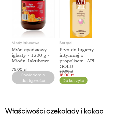
Miody Jakubowe
Bartpol
Miód spadziowy
Płyn do higieny
iglasty - 1200 g -
intymnej z
Miody Jakubowe
propolisem- API
GOLD
75,00 zł
20,00 zł
Powiadom o
18,00 zł
dostępności
Do koszyka
Właściwości czekolady i kakao