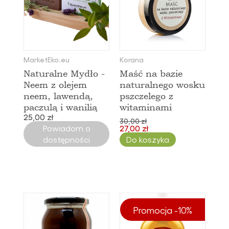
MarketEko.eu
Korana
Naturalne Mydło -
Maść na bazie
Neem z olejem
naturalnego wosku
neem, lawendą,
pszczelego z
paczulą i wanilią
witaminami
25,00 zł
30,00 zł
Powiadom o
27,00 zł
dostępności
Do koszyka
Promocja -10%