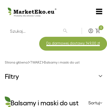
0
Zaloguj
Do darmowej dostawy 149.00 zł
Strona główna
TWARZ
Balsamy i maski do ust
Filtry
Marki
Balsamy i maski do ust
Sortuj
Balsamy i maski do ust
API effect