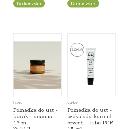
Do koszyka
Do koszyka
Frojo
La∙Le
Pomadka do ust -
Pomadka do ust -
burak - ananas -
czekolada-karmel-
15 ml
orzech - tuba PCR-
26,00 zł
15 ml