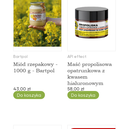
Bartpol
API effect
Miód rzepakowy -
Maść propolisowa
1000 g - Bartpol
opatrunkowa z
kwasem
hialuronowym
43,00 zł
58,00 zł
Do koszyka
Do koszyka