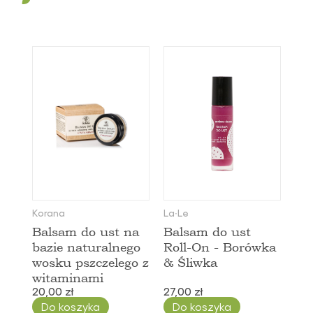
Od najtańszych
Frojo
Korana
Od najdroższych
La∙Le
Nazwa: Od A do Z
Molpharma
Saela
Nazwa: Od Z do A
Korana
La∙Le
Balsam do ust na
Balsam do ust
bazie naturalnego
Roll-On - Borówka
wosku pszczelego z
& Śliwka
witaminami
20,00 zł
27,00 zł
Do koszyka
Do koszyka