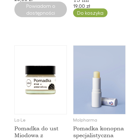
Powiadom o
19,00 zł
dostępności
Do koszyka
La∙Le
Molpharma
Pomadka do ust
Pomadka konopna
Miodowa z
specjalistyczna