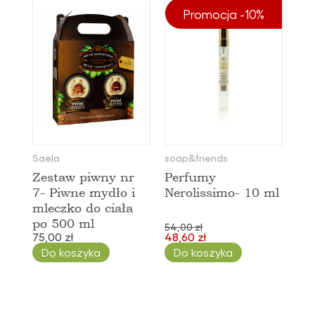
Promocja -10%
Saela
soap&friends
Zestaw piwny nr
Perfumy
7- Piwne mydło i
Nerolissimo- 10 ml
mleczko do ciała
po 500 ml
54,00 zł
75,00 zł
48,60 zł
Do koszyka
Do koszyka