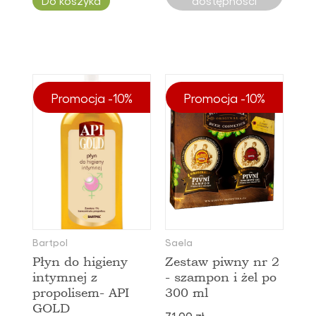
Do koszyka
dostępności
Promocja -10%
Promocja -10%
Bartpol
Saela
Płyn do higieny
Zestaw piwny nr 2
intymnej z
- szampon i żel po
propolisem- API
300 ml
GOLD
71,00 zł