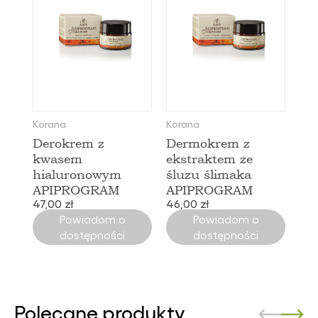
Korana
Korana
Derokrem z
Dermokrem z
kwasem
ekstraktem ze
hialuronowym
śluzu ślimaka
APIPROGRAM
APIPROGRAM
47,00 zł
46,00 zł
Powiadom o
Powiadom o
dostępności
dostępności
Polecane produkty