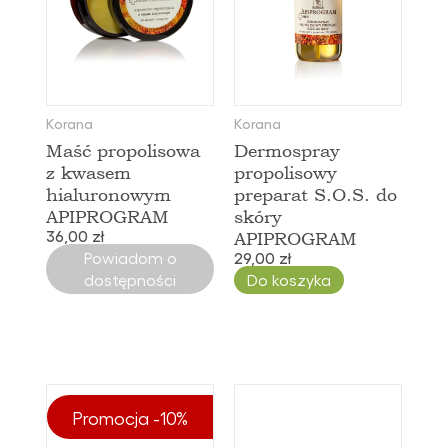
Korana
Korana
Maść propolisowa
Dermospray
z kwasem
propolisowy
hialuronowym
preparat S.O.S. do
APIPROGRAM
skóry
36,00 zł
APIPROGRAM
Powiadom o
29,00 zł
dostępności
Do koszyka
Promocja -10%