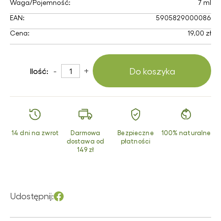
Waga/Pojemność:
7 ml
EAN:
5905829000086
Cena:
19,00 zł
-
+
Do koszyka
Ilość:
14 dni na zwrot
Darmowa
Bezpieczne
100% naturalne
dostawa od
płatności
149 zł
Udostępnij: