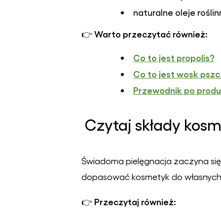
naturalne oleje roślin
Warto przeczytać również:
👉
Co to jest propolis?
Co to jest wosk pszc
Przewodnik po produ
Czytaj składy kos
Świadoma pielęgnacja zaczyna się 
dopasować kosmetyk do własnych
Przeczytaj również:
👉