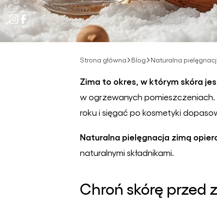
Seria SŁOŃCE
SYCYLII
Żele pod
prysznic
MarketEko.eu
Strona główna
Blog
Naturalna pielęgnac
Zestawy
Zima to okres, w którym skóra je
kosmetyków
MarketEko.eu
w ogrzewanych pomieszczeniach. 
roku i sięgać po kosmetyki dopaso
Naturalna pielęgnacja zimą opiera
naturalnymi składnikami.
Chroń skórę przed 