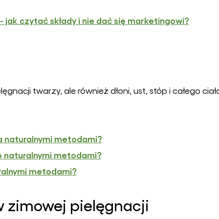
 jak czytać składy i nie dać się marketingowi?
ęgnacji twarzy, ale również dłoni, ust, stóp i całego ciał
ła naturalnymi metodami?
óp naturalnymi metodami?
uralnymi metodami?
w zimowej pielęgnacji