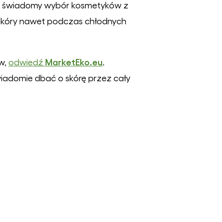
az świadomy wybór kosmetyków z
skóry nawet podczas chłodnych
MarketEko.eu
ów,
odwiedź
.
iadomie dbać o skórę przez cały