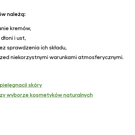
ów należą:
anie kremów,
dłoni i ust,
z sprawdzenia ich składu,
przed niekorzystnymi warunkami atmosferycznymi.
pielęgnacji skóry
rzy wyborze kosmetyków naturalnych