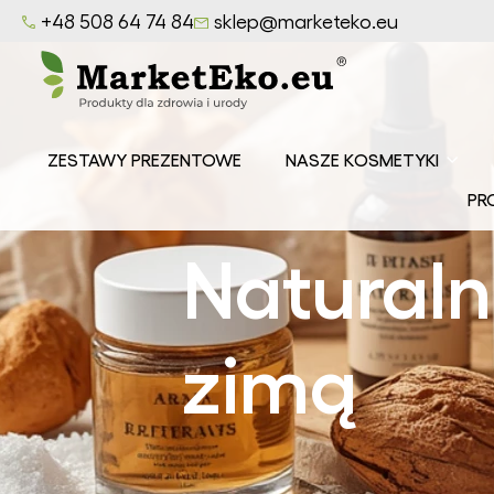
+48 508 64 74 84
sklep@marketeko.eu
ZESTAWY PREZENTOWE
NASZE KOSMETYKI
Balsamy
PR
MarketEko.eu
Mydła
Naturaln
MarketEko.eu
Peelingi
MarketEko.eu
zimą
Seria CEDROWY
LAS
Seria LAZUROWE
MORZE
Seria
OWOCOWY SAD