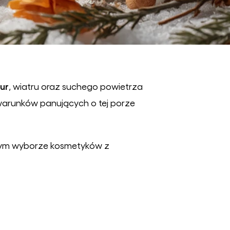
smetyki z
turalnym
uzem ślimaka
dukty z
chomora
erwonego
ur
, wiatru oraz suchego powietrza
arunków panujących o tej porze
mym wyborze kosmetyków z