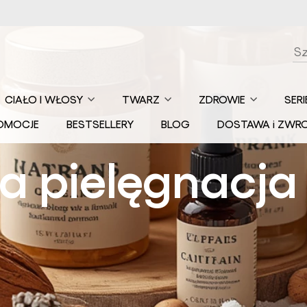
CIAŁO I WŁOSY
TWARZ
ZDROWIE
SERI
Balsamy i masła
Balsamy i maski
Czekolada i
Au
OMOCJE
BESTSELLERY
BLOG
DOSTAWA i ZWR
do ciała
do ust
Kakao
ko
Ceremonialne
Ma
Dezodoranty
Demakijaż
a pielęgnacja
Czopki
Ko
ko
Kosmetyki do
Glinki
kąpieli
Maści i mazidła
Ko
Hydrolaty
ba
Mydła
Miody i produkty
pszczele
Kremy do twarzy
Ko
Ochrona UV ciała
ba
Olejki naturalne
Kremy i sera pod
Odżywki i maski
oczy
Ko
do włosów
Preparaty z
baz
DMSO
Maseczki do
kop
Olejki do ciała i
twarzy