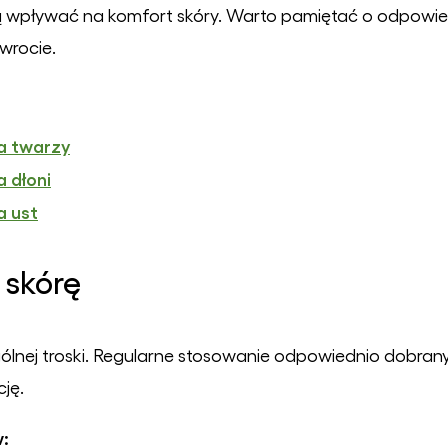
wpływać na komfort skóry. Warto pamiętać o odpowiednie
wrocie.
a twarzy
a dłoni
a ust
 skórę
ólnej troski. Regularne stosowanie odpowiednio dobr
ję.
w: