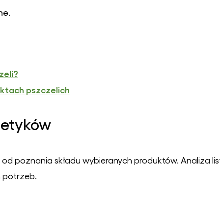
ne.
zeli?
ktach pszczelich
metyków
od poznania składu wybieranych produktów. Analiza list
 potrzeb.