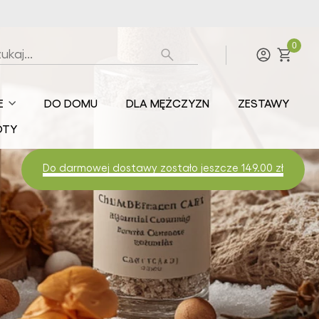
0
Zaloguj
E
DO DOMU
DLA MĘŻCZYZN
ZESTAWY
torskie
OTY
smetyki
rketEko.eu
Do darmowej dostawy zostało jeszcze 149.00 zł
smetyki
nopne
smetyki na
zie miodu
smetyki na
zie piwa
smetyki na
ie soli z
alni Wieliczka