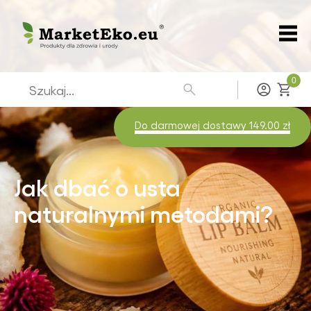
0
Zaloguj
Do darmowej dostawy 149.00 zł
Jak dbać o usta
naturalnymi metodami?