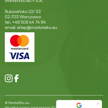
MarketEko.eu P.S.A.
Bukowińska 22/ 53
02-703 Warszawa
tel.: +48 508 64 74 84
email: sklep@marketeko.eu
© MarketEko.eu
×
Wszelkie prawa zastrzeżone 2026