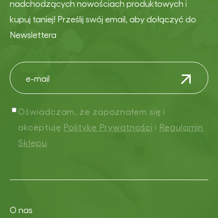
nadchodzących nowościach produktowych i
kupuj taniej! Prześlij swój email, aby dołączyć do
Newslettera
Oświadczam, że zapoznałem się i
akceptuję
Politykę Prywatności
i
Regulamin
Sklepu
O nas