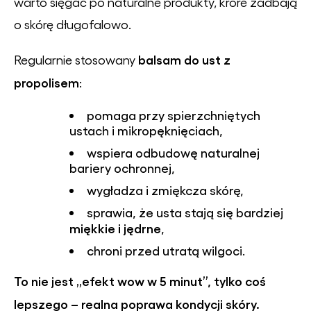
warto sięgać po naturalne produkty, króre zadbają
o skórę długofalowo.
balsam do ust z
Regularnie stosowany
propolisem
:
pomaga przy spierzchniętych
ustach i mikropęknięciach,
wspiera odbudowę naturalnej
bariery ochronnej,
wygładza i zmiękcza skórę,
sprawia, że usta stają się bardziej
miękkie i jędrne
,
chroni przed utratą wilgoci.
To nie jest „efekt wow w 5 minut”, tylko coś
lepszego – realna poprawa kondycji skóry.