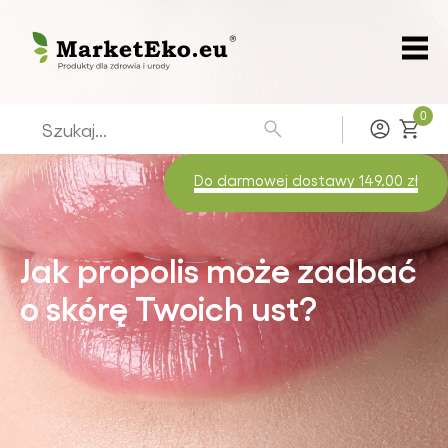
0
Zaloguj
Do darmowej dostawy 149.00 zł
Jak propolis może zadbać
o skórę Twoich ust?