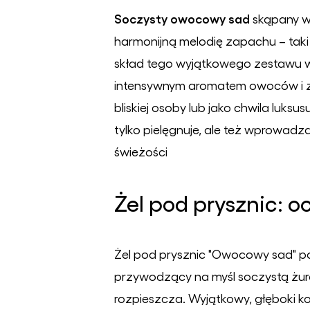
Soczysty owocowy sad
skąpany w 
harmonijną melodię zapachu – tak
skład tego wyjątkowego zestawu wch
intensywnym aromatem owoców i z
bliskiej osoby lub jako chwila luks
tylko pielęgnuje, ale też wprowa
świeżości
Żel pod prysznic: o
Żel pod prysznic "Owocowy sad" po
przywodzący na myśl soczystą żurawi
rozpieszcza. Wyjątkowy, głęboki k