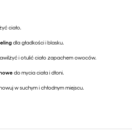
żyć ciało.
eling
dla gładkości i blasku.
nawilżyć i otulić ciało zapachem owoców.
ynowe
do mycia ciała i dłoni.
howuj w suchym i chłodnym miejscu.