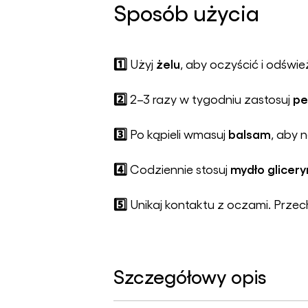
Sposób użycia
1️⃣
żelu
Użyj
, aby oczyścić i odświe
2️⃣
pe
2–3 razy w tygodniu zastosuj
3️⃣
balsam
Po kąpieli wmasuj
, aby 
4️⃣
mydło glicer
Codziennie stosuj
5️⃣
Unikaj kontaktu z oczami. Przec
Szczegółowy opis