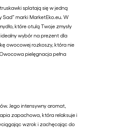
ruskawki splatają się w jedną
y Sad” marki MarketEko.eu. W
ydło, które otulą Twoje zmysły
dealny wybór na prezent dla
awkę owocowej rozkoszy, która nie
- Owocowa pielęgnacja pełna
łów. Jego intensywny aromat,
rapia zapachowa, która relaksuje i
yciągając wzrok i zachęcając do