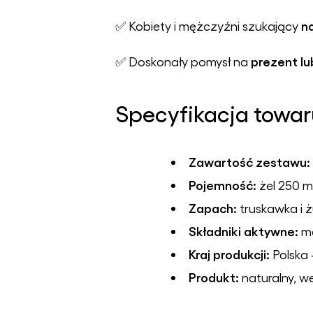
na
✅ Kobiety i mężczyźni szukający
prezent l
✅ Doskonały pomysł na
Specyfikacja towa
Zawartość zestawu:
Pojemność:
żel 250 ml
Zapach:
truskawka i 
Składniki aktywne:
ma
Kraj produkcji:
Polska 
Produkt:
naturalny, we