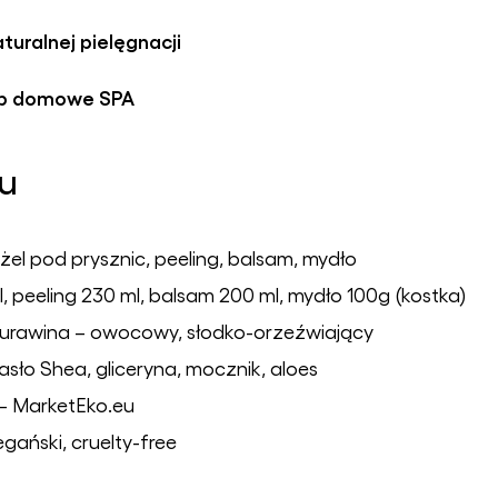
turalnej pielęgnacji
ub domowe SPA
ru
żel pod prysznic, peeling, balsam, mydło
, peeling 230 ml, balsam 200 ml, mydło 100g (kostka)
żurawina – owocowy, słodko-orzeźwiający
sło Shea, gliceryna, mocznik, aloes
– MarketEko.eu
gański, cruelty-free