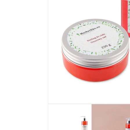
Seria SŁOŃCE
SYCYLII
Żele pod
prysznic
MarketEko.eu
Zestawy
kosmetyków
MarketEko.eu