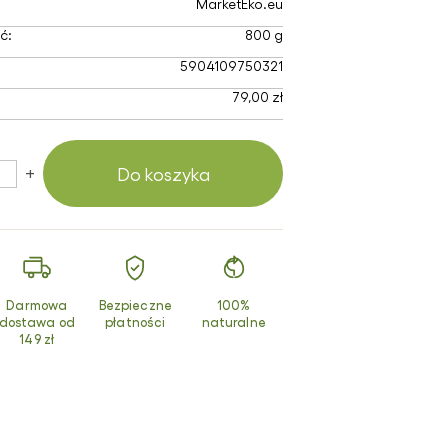
MarketEko.eu
smetyki z
turalnym
ć:
800 g
uzem ślimaka
5904109750321
dukty z
79,00 zł
chomora
erwonego
+
Do koszyka
Darmowa
Bezpieczne
100%
dostawa od
płatności
naturalne
149 zł