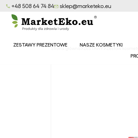
+48 508 64 74 84
sklep@marketeko.eu
ZESTAWY PREZENTOWE
NASZE KOSMETYKI
Strona główna
ZESTAWY
Zestaw kosmety
Balsamy
PR
MarketEko.eu
Mydła
MarketEko.eu
Peelingi
MarketEko.eu
Seria CEDROWY
LAS
Seria LAZUROWE
MORZE
Seria
OWOCOWY SAD