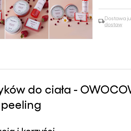
Dostawa ju
dostaw
yków do ciała - OWOCOW
 peeling
ja i korzyści