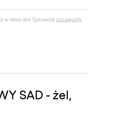
ż w dwa dni! Sprawdź
szczegóły
Y SAD - żel,