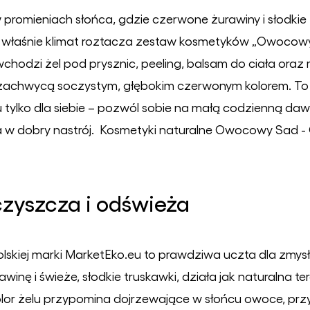
promieniach słońca, gdzie czerwone żurawiny i słodkie t
i właśnie klimat roztacza zestaw kosmetyków „Owocow
odzi żel pod prysznic, peeling, balsam do ciała oraz m
achwycą soczystym, głębokim czerwonym kolorem. To i
usu tylko dla siebie – pozwól sobie na małą codzienną d
dza w dobry nastrój. Kosmetyki naturalne Owocowy Sad 
czyszcza i odświeża
lskiej marki MarketEko.eu to prawdziwa uczta dla zmys
nę i świeże, słodkie truskawki, działa jak naturalna te
olor żelu przypomina dojrzewające w słońcu owoce, prz