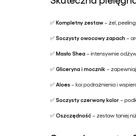
Kompletny zestaw
✅
– żel, peeling
Soczysty owocowy zapach
✅
– ar
Masło Shea
✅
– intensywnie odżywi
Gliceryna i mocznik
✅
– zapewniają
Aloes
✅
– koi podrażnienia i wspier
Soczysty czerwony kolor
✅
– podk
Oszczędność
✅
– zestaw taniej n