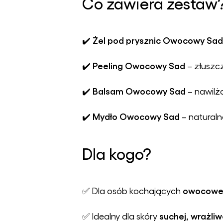
Co zawiera zestaw
Żel pod prysznic Owocowy Sad
✔️
Peeling Owocowy Sad
✔️
– złuszcz
Balsam Owocowy Sad
✔️
– nawilż
Mydło Owocowy Sad
✔️
– naturaln
Dla kogo?
owocowe,
✅ Dla osób kochających
suchej, wrażli
✅ Idealny dla skóry