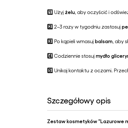
1️⃣
żelu
Użyj
, aby oczyścić i odświe
2️⃣
pe
2–3 razy w tygodniu zastosuj
3️⃣
balsam
Po kąpieli wmasuj
, aby 
4️⃣
mydło glicer
Codziennie stosuj
5️⃣
Unikaj kontaktu z oczami. Przec
Szczegółowy opis
Zestaw kosmetyków "Lazurowe 