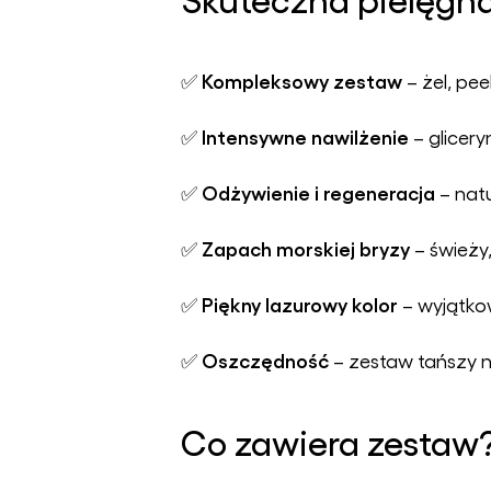
Kompleksowy zestaw
✅
– żel, pee
Intensywne nawilżenie
✅
– glicery
Odżywienie i regeneracja
✅
– natu
Zapach morskiej bryzy
✅
– świeży
Piękny lazurowy kolor
✅
– wyjątko
Oszczędność
✅
– zestaw tańszy 
Co zawiera zestaw