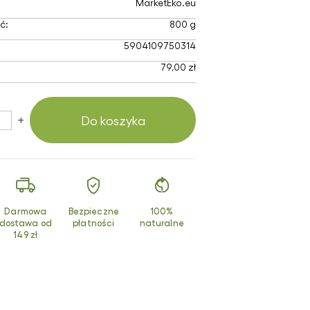
MarketEko.eu
smetyki z
turalnym
ć:
800 g
uzem ślimaka
5904109750314
dukty z
79,00 zł
chomora
erwonego
+
Do koszyka
Darmowa
Bezpieczne
100%
dostawa od
płatności
naturalne
149 zł