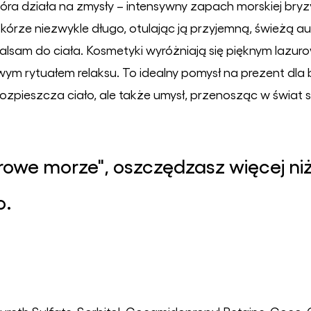
tóra działa na zmysły – intensywny zapach morskiej bryz
skórze niezwykle długo, otulając ją przyjemną, świeżą 
balsam do ciała. Kosmetyki wyróżniają się pięknym lazuro
iwym rytuałem relaksu. To idealny pomysł na prezent dla b
o rozpieszcza ciało, ale także umysł, przenosząc w świat 
owe morze", oszczędzasz więcej niż
o.