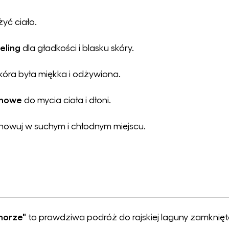
żyć ciało.
eling
dla gładkości i blasku skóry.
skóra była miękka i odżywiona.
ynowe
do mycia ciała i dłoni.
howuj w suchym i chłodnym miejscu.
morze"
to prawdziwa podróż do rajskiej laguny zamknięt