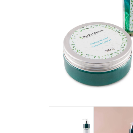
Seria SŁOŃCE
SYCYLII
Żele pod
prysznic
MarketEko.eu
Zestawy
kosmetyków
MarketEko.eu