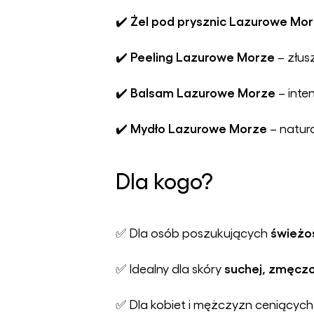
Żel pod prysznic Lazurowe Mo
✔️
Peeling Lazurowe Morze
✔️
– złus
Balsam Lazurowe Morze
✔️
– inte
Mydło Lazurowe Morze
✔️
– natura
Dla kogo?
świeżoś
✅ Dla osób poszukujących
suchej, zmęczon
✅ Idealny dla skóry
✅ Dla kobiet i mężczyzn ceniącyc