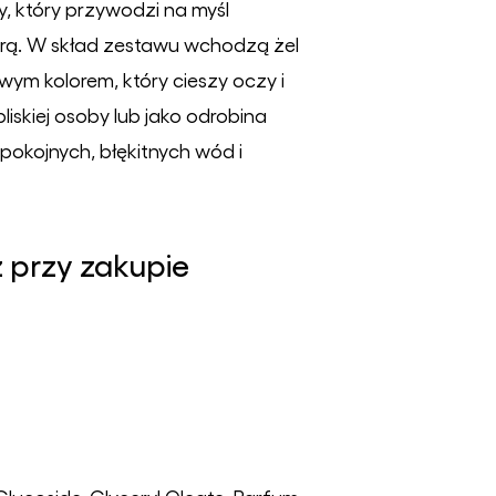
y, który przywodzi na myśl
aurą. W skład zestawu wchodzą żel
wym kolorem, który cieszy oczy i
liskiej osoby lub jako odrobina
spokojnych, błękitnych wód i
 przy zakupie