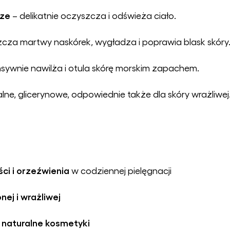
rze
– delikatnie oczyszcza i odświeża ciało.
zcza martwy naskórek, wygładza i poprawia blask skóry
nsywnie nawilża i otula skórę morskim zapachem.
lne, glicerynowe, odpowiednie także dla skóry wrażliwej
ci i orzeźwienia
w codziennej pielęgnacji
ej i wrażliwej
naturalne kosmetyki
h