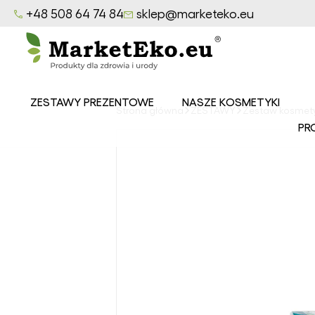
+48 508 64 74 84
sklep@marketeko.eu
ZESTAWY PREZENTOWE
NASZE KOSMETYKI
Strona główna
ZESTAWY
Zestaw kosmetyk
Balsamy
PR
MarketEko.eu
Mydła
MarketEko.eu
Peelingi
MarketEko.eu
Seria CEDROWY
LAS
Seria LAZUROWE
MORZE
Seria
OWOCOWY SAD