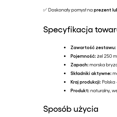
prezent l
✅ Doskonały pomysł na
Specyfikacja towa
Zawartość zestawu:
Pojemność:
żel 250 ml
Zapach:
morska bryza
Składniki aktywne:
ma
Kraj produkcji:
Polska 
Produkt:
naturalny, we
Sposób użycia