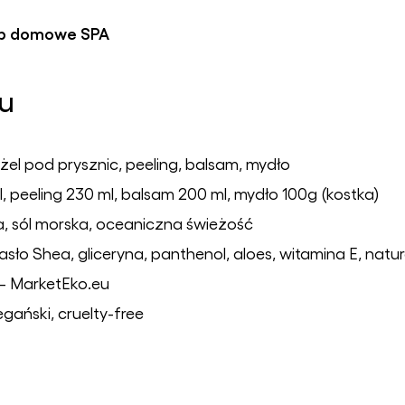
ub domowe SPA
ru
żel pod prysznic, peeling, balsam, mydło
, peeling 230 ml, balsam 200 ml, mydło 100g (kostka)
, sól morska, oceaniczna świeżość
sło Shea, gliceryna, panthenol, aloes, witamina E, natur
– MarketEko.eu
gański, cruelty-free