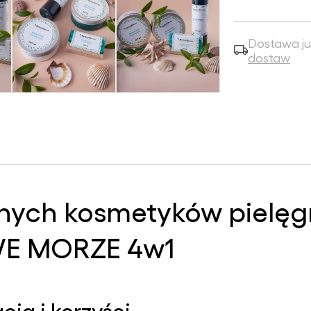
Dostawa ju
dostaw
lnych kosmetyków pielę
WE MORZE 4w1
ja i korzyści