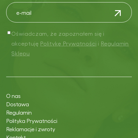
Oświadczam, że zapoznałem się i
akceptuję
Politykę Prywatności
i
Regulamin
Sklepu
O nas
Dostawa
Regulamin
Polityka Prywatności
Reklamacje i zwroty
Kontakt