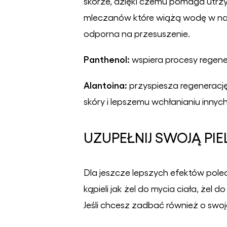
skórze, dzięki czemu pomaga utrzy
mleczanów które wiążą wodę w naskór
odporna na przesuszenie.
P
anthenol
:
wspiera procesy regene
Alantoina:
przyspiesza regeneracj
skóry i lepszemu wchłanianiu innyc
UZUPEŁNIJ SWOJĄ PI
Dla jeszcze lepszych efektów pole
kąpieli jak żel do mycia ciała, żel
Jeśli chcesz zadbać również o swoj