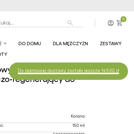
0
Zaloguj
E
DO DOMU
DLA MĘŻCZYZN
ZESTAWY
torskie
OTY
smetyki
rketEko.eu
sowy balsam
Do darmowej dostawy zostało jeszcze 149.00 zł
smetyki
nopne
zo-regenerujący do
smetyki na
zie miodu
smetyki na
zie piwa
Korana
smetyki na
ie soli z
ć:
150 ml
alni Wieliczka