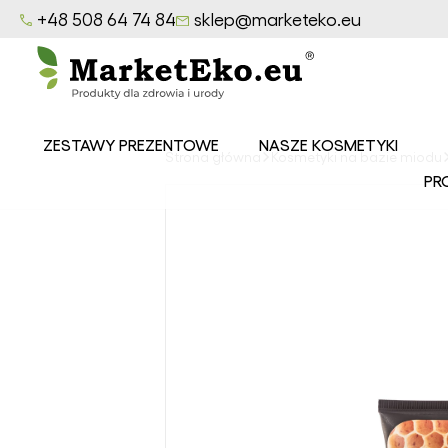
+48 508 64 74 84
sklep@marketeko.eu
ZESTAWY PREZENTOWE
NASZE KOSMETYKI
Strona główna
Kosmetyki na bazie miodu
Balsamy
PR
MarketEko.eu
Mydła
MarketEko.eu
Peelingi
MarketEko.eu
Seria CEDROWY
LAS
Seria LAZUROWE
MORZE
Seria
OWOCOWY SAD