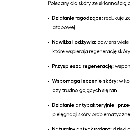
Polecany dla skóry ze skłonnością 
Działanie łagodzące:
•
redukuje za
atopowej
Nawilża i odżywia:
•
zawiera wiele
kt
ó
re wspierają regenerację sk
ó
r
Przyspiesza regenerację:
•
wspom
Wspomaga leczenie sk
ó
ry
:
•
w ko
czy trudno gojących się ran
Działanie antybakteryjnie i prz
•
pielęgnacji skóry problematyczne
Naturalny antyoksydant:
•
dzięki o