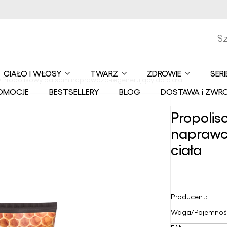
CIAŁO I WŁOSY
TWARZ
ZDROWIE
SERI
Propolisowy balsam naprawczo-regenerujący do ciała
Balsamy i masła
Balsamy i maski
Czekolada i
Au
OMOCJE
BESTSELLERY
BLOG
DOSTAWA i ZWR
do ciała
do ust
Kakao
ko
Ceremonialne
Ma
Dezodoranty
Demakijaż
Propoli
Czopki
Ko
ko
naprawc
Kosmetyki do
Glinki
kąpieli
Maści i mazidła
ciała
Ko
Hydrolaty
ba
Mydła
Miody i produkty
pszczele
Kremy do twarzy
Ko
Ochrona UV ciała
ba
Olejki naturalne
Kremy i sera pod
Odżywki i maski
oczy
Producent:
Ko
do włosów
Preparaty z
baz
DMSO
Maseczki do
Waga/Pojemnoś
kop
Olejki do ciała i
twarzy