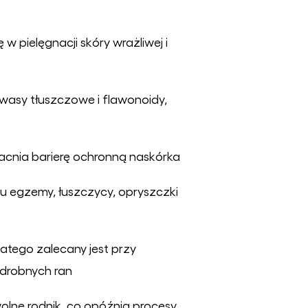
 w pielęgnacji sk
ó
ry wrażliwej i
kwasy tłuszczowe i flawonoidy,
cnia barierę ochronną nask
ó
rka
u egzemy, łuszczycy, opryszczki
latego zalecany jest przy
 drobnych ran
wolne rodnik, co opóźnia procesy