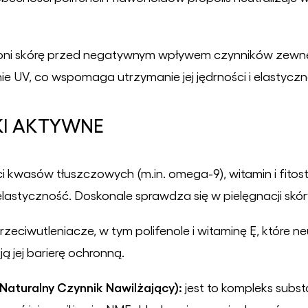
oni sk
ó
rę przed negatywnym wpływem czynnik
ó
w zewnę
e UV, co wspomaga utrzymanie jej jędrności i elastyczn
KI AKTYWNE
i kwasów tłuszczowych (m.in. omega-9), witamin i fitoste
ej elastyczność. Doskonale sprawdza się w pielęgnacji 
rzeciwutleniacze, w tym polifenole i witaminę Ę, które neu
ą jej barierę ochronną.
 Naturalny Czynnik Nawilżający):
jest to kompleks subst