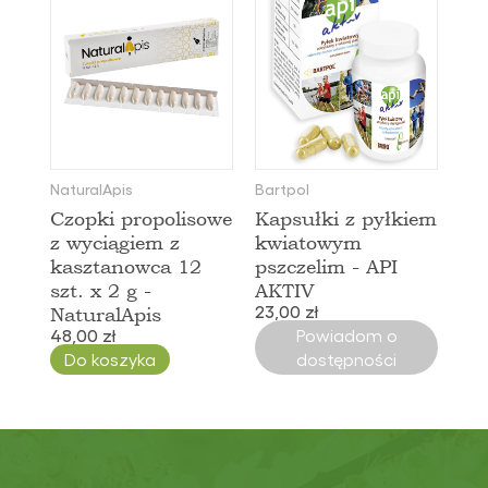
NaturalApis
Bartpol
Czopki propolisowe
Kapsułki z pyłkiem
z wyciągiem z
kwiatowym
kasztanowca 12
pszczelim - API
szt. x 2 g -
AKTIV
23,00 zł
NaturalApis
48,00 zł
Powiadom o
Do koszyka
dostępności