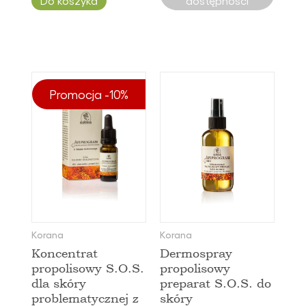
Do koszyka
dostępności
Promocja -10%
Korana
Korana
Koncentrat
Dermospray
propolisowy S.O.S.
propolisowy
dla skóry
preparat S.O.S. do
problematycznej z
skóry