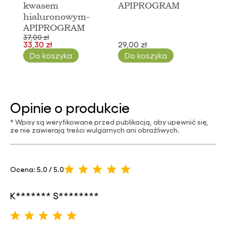
kwasem
APIPROGRAM
hialuronowym-
APIPROGRAM
37,00 zł
33,30 zł
29,00 zł
Do koszyka
Do koszyka
Opinie o produkcie
* Wpisy są weryfikowane przed publikacją, aby upewnić się,
że nie zawierają treści wulgarnych ani obraźliwych.
Ocena: 5.0 / 5.0
K******* S********