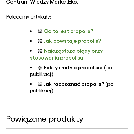
Centrum Wiedzy MarketEko.
Polecamy artykuły:
Co to jest propolis?
📖
Jak powstaje propolis?
📖
Najczęstsze błędy przy
📖
stosowaniu propolisu
Fakty i mity o propolisie
📖
(po
publikacji)
Jak rozpoznać propolis?
📖
(po
publikacji)
Powiązane produkty