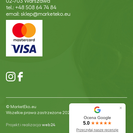
02-703 Warszawa
tel.: +48 508 64 74 84
email: sklep@marketeko.eu
© MarketEko.eu
×
Wszelkie prawa zastrzeżone 2026
Ocena Google
5.0
★★★★★
Projekt i realizacja
web24
Przeczytaj nasze recenzje