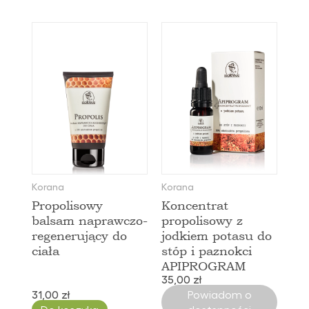
Korana
Korana
Propolisowy
Koncentrat
balsam naprawczo-
propolisowy z
regenerujący do
jodkiem potasu do
ciała
stóp i paznokci
APIPROGRAM
35,00 zł
31,00 zł
Powiadom o