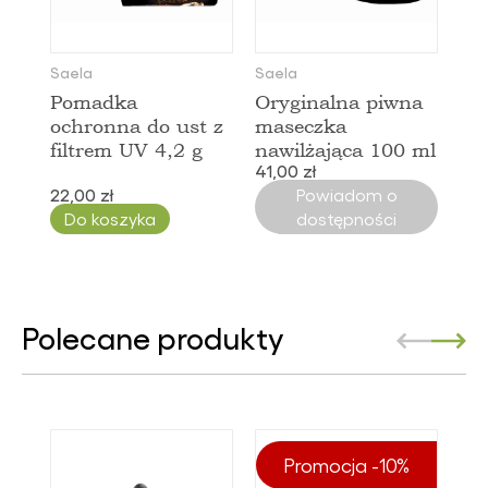
Saela
Saela
Pomadka
Oryginalna piwna
ochronna do ust z
maseczka
filtrem UV 4,2 g
nawilżająca 100 ml
41,00 zł
22,00 zł
Powiadom o
Do koszyka
dostępności
Polecane produkty
Promocja -10%