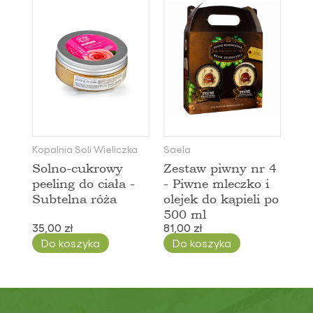
Kopalnia Soli Wieliczka
Saela
Solno-cukrowy
Zestaw piwny nr 4
peeling do ciała -
- Piwne mleczko i
Subtelna róża
olejek do kąpieli po
500 ml
35,00 zł
81,00 zł
Do koszyka
Do koszyka