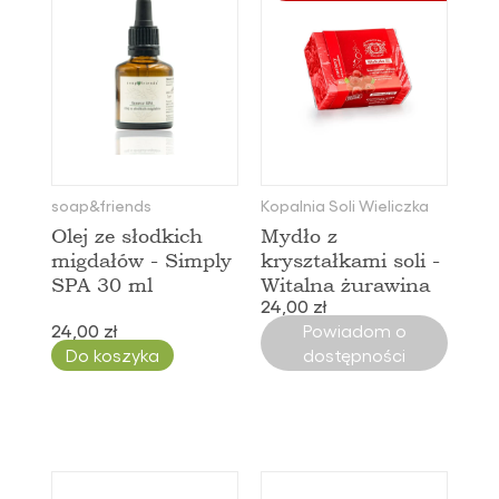
soap&friends
Kopalnia Soli Wieliczka
Olej ze słodkich
Mydło z
migdałów - Simply
kryształkami soli -
SPA 30 ml
Witalna żurawina
24,00 zł
24,00 zł
Powiadom o
Do koszyka
dostępności