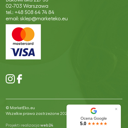
02-703 Warszawa
tel.: +48 508 64 74 84
email: sklep@marketeko.eu
© MarketEko.eu
×
Wszelkie prawa zastrzeżone 2026
Ocena Google
5.0
★★★★★
Projekt i realizacja
web24