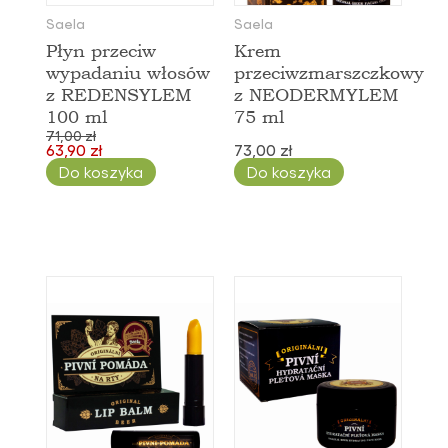
Saela
Saela
Płyn przeciw
Krem
wypadaniu włosów
przeciwzmarszczkowy
z REDENSYLEM
z NEODERMYLEM
100 ml
75 ml
71,00 zł
63,90 zł
73,00 zł
Do koszyka
Do koszyka