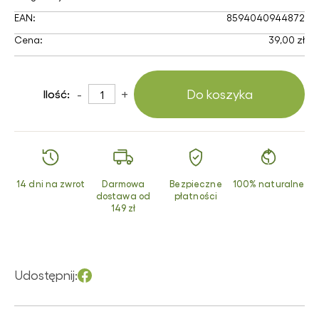
EAN:
8594040944872
Cena:
39,00 zł
-
+
Do koszyka
Ilość:
14 dni na zwrot
Darmowa
Bezpieczne
100% naturalne
dostawa od
płatności
149 zł
Udostępnij: