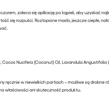
zorem, zaleca się aplikację po kąpieli, aby uzyskać najl
ość się rozpuści. Roztopione masło, jeszcze ciepłe, nałoż
wać.
, Cocos Nucifera (Coconut) Oil, Lavandula Angustifolia
ny ręcznie w niewielkich partiach – możliwe są drobne 
 na właściwości ani skuteczność produktu.