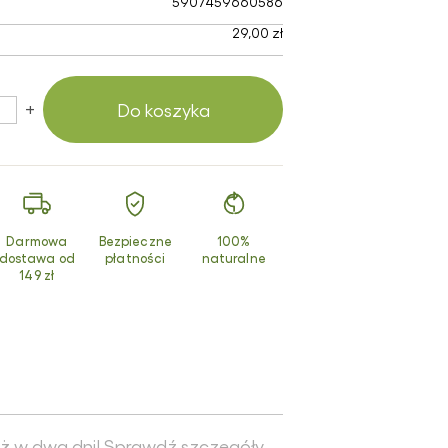
5907459660586
smetyki z
turalnym
29,00 zł
uzem ślimaka
dukty z
chomora
+
Do koszyka
erwonego
Darmowa
Bezpieczne
100%
dostawa od
płatności
naturalne
149 zł
ż w dwa dni! Sprawdź
szczegóły