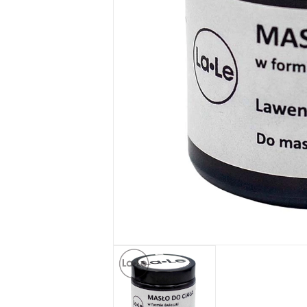
Seria SŁOŃCE
SYCYLII
Żele pod
prysznic
MarketEko.eu
Zestawy
kosmetyków
MarketEko.eu