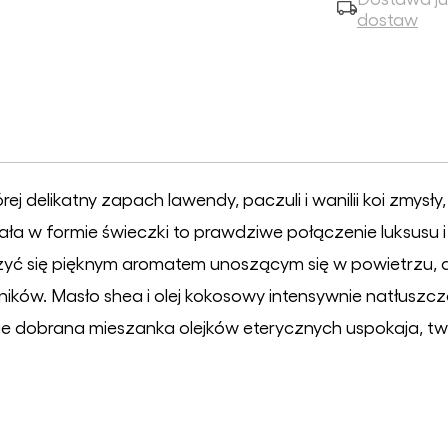
dostaw
ej delikatny zapach lawendy, paczuli i wanilii koi zmysły,
ła w formie świeczki to prawdziwe połączenie luksusu i
szyć się pięknym aromatem unoszącym się w powietrzu, a
ików. Masło shea i olej kokosowy intensywnie natłuszcz
nnie dobrana mieszanka olejków eterycznych uspokaja, 