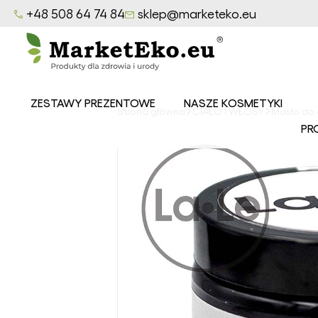
+48 508 64 74 84
sklep@marketeko.eu
ZESTAWY PREZENTOWE
NASZE KOSMETYKI
Strona główna
CIAŁO I WŁOSY
Masło do 
Balsamy
PR
MarketEko.eu
Mydła
MarketEko.eu
Peelingi
MarketEko.eu
Seria CEDROWY
LAS
Seria LAZUROWE
MORZE
Seria
OWOCOWY SAD