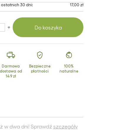
smetyki z
 ostatnich 30 dni:
17,00 zł
turalnym
uzem ślimaka
dukty z
+
Do koszyka
chomora
erwonego
Darmowa
Bezpieczne
100%
dostawa od
płatności
naturalne
149 zł
ż w dwa dni! Sprawdź
szczegóły