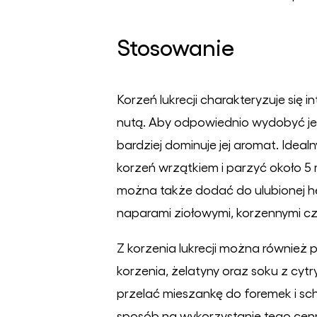
Stosowanie
Korzeń lukrecji charakteryzuje si
nutą. Aby odpowiednio wydobyć jeg
bardziej dominuje jej aromat. Idea
korzeń wrzątkiem i parzyć około 5
można także dodać do ulubionej her
naparami ziołowymi, korzennymi cz
Z korzenia lukrecji można również
korzenia, żelatyny oraz soku z cytry
przelać mieszankę do foremek i sch
sposób na wykorzystanie tego cenne