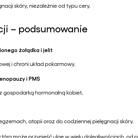
acji skóry, niezależnie od typu cery.
ecji – podsumowanie
onego żołądka i jelit
zowej i chroni układ pokarmowy.
enopauzy i PMS
 gospodarką hormonalną kobiet.
gzemach, atopii oraz do codziennej pielęgnacji skóry.
 która może przynieść ulgę w wielu dolegliwościach, od