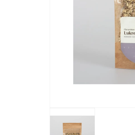
Seria SŁOŃCE
SYCYLII
Żele pod
prysznic
MarketEko.eu
Zestawy
kosmetyków
MarketEko.eu