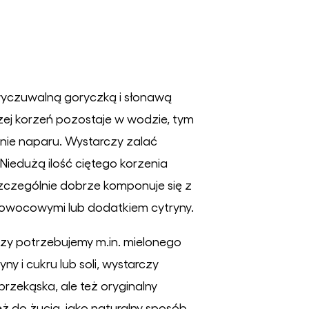
 wyczuwalną goryczką i słonawą
żej korzeń pozostaje w wodzie, tym
anie naparu. Wystarczy zalać
iedużą ilość ciętego korzenia
szczególnie dobrze komponuje się z
i owocowymi lub dodatkiem cytryny.
zy potrzebujemy m.in. mielonego
ny i cukru lub soli, wystarczy
rzekąska, ale też oryginalny
eż do żucia, jako naturalny sposób