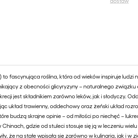
dostaw
 to fascynująca roślina, która od wieków inspiruje ludzi n
ikający z obecności glicyryzyny – naturalnego związku 
krecji jest składnikiem zarówno leków, jak i słodyczy. Od
ąc układ trawienny, oddechowy oraz żeński układ rozro
które budzą skrajne opinie – od miłości po niechęć – luk
hinach, gdzie od stuleci stosuje się ją w leczeniu wielu 
y, że na stałe wpisała się zarówno w kulinaria, jak i w z