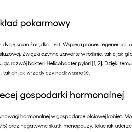
 układ pokarmowy
ycję ścian żołądka i jelit. Wspiera proces regeneracji,
uzowej. Związki czynne zawarte w roślinie, takie jak gl
jąc rozwój bakterii Helicobacter pylori [1, 2]. Dzięki t
 takich jak wrzody czy nadkwaśność.
cej gospodarki hormonalnej
nowagi hormonalnej w gospodarce płciowej kobiet. Mo
S) oraz negatywne skutki menopauzy, takie jak uderze