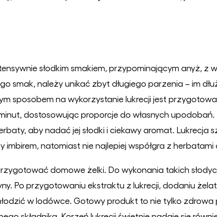
ę intensywnie słodkim smakiem, przypominającym anyż, z
o smak, należy unikać zbyt długiego parzenia – im dłu
lnym sposobem na wykorzystanie lukrecji jest przygotow
 minut, dostosowując proporcje do własnych upodobań. N
baty, aby nadać jej słodki i ciekawy aromat. Lukrecja 
y imbirem, natomiast nie najlepiej współgra z herbatam
 przygotować domowe żelki. Do wykonania takich słodyc
ny. Po przygotowaniu ekstraktu z lukrecji, dodaniu żelaty
łodzić w lodówce. Gotowy produkt to nie tylko zdrowa p
go składnika. Korzeń lukrecji świetnie nadaje się równi