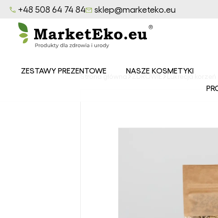
+48 508 64 74 84
sklep@marketeko.eu
ZESTAWY PREZENTOWE
NASZE KOSMETYKI
Strona główna
ZDROWIE
Lukrecja korzeń 
Balsamy
PR
MarketEko.eu
Mydła
MarketEko.eu
Peelingi
MarketEko.eu
Seria CEDROWY
LAS
Seria LAZUROWE
MORZE
Seria
OWOCOWY SAD