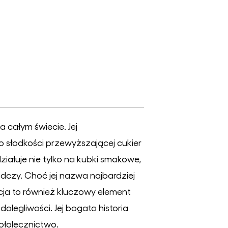
a całym świecie. Jej
o słodkości przewyższającej cukier
działuje nie tylko na kubki smakowe,
dczy. Choć jej nazwa najbardziej
recja to również kluczowy element
dolegliwości. Jej bogata historia
iołolecznictwo.