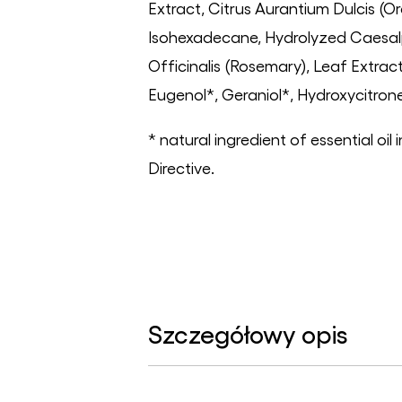
Extract, Citrus Aurantium Dulcis (O
Isohexadecane, Hydrolyzed Caesalp
Officinalis (Rosemary), Leaf Extra
Eugenol*, Geraniol*, Hydroxycitron
* natural ingredient of essential o
Directive.
Szczegółowy opis