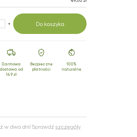
49,00 zł
smetyki z
turalnym
uzem ślimaka
+
Do koszyka
dukty z
chomora
erwonego
Darmowa
Bezpieczne
100%
dostawa od
płatności
naturalne
149 zł
ż w dwa dni! Sprawdź
szczegóły