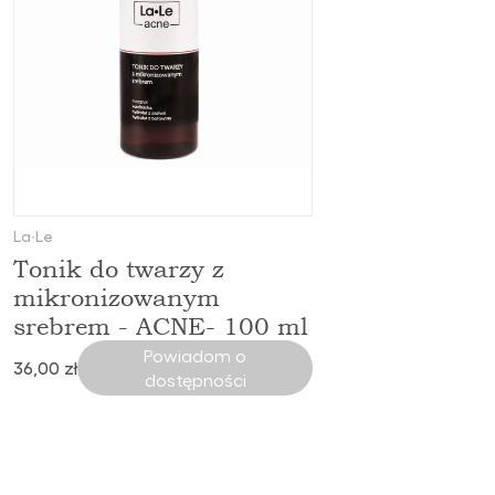
La∙Le
Tonik do twarzy z
mikronizowanym
srebrem - ACNE- 100 ml
Powiadom o
36,00 zł
dostępności