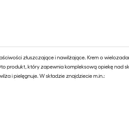
ściwości złuszczające i nawilżające. Krem o wielozad
 Oto produkt, który zapewnia kompleksową opiekę nad sk
lża i pielęgnuje. W składzie znajdziecie m.in.: