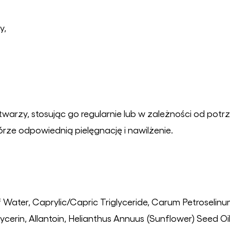
y,
arzy, stosując go regularnie lub w zależności od potrz
rze odpowiednią pielęgnację i nawilżenie.
f Water, Caprylic/Capric Triglyceride, Carum Petroselin
Glycerin, Allantoin, Helianthus Annuus (Sunflower) Seed O