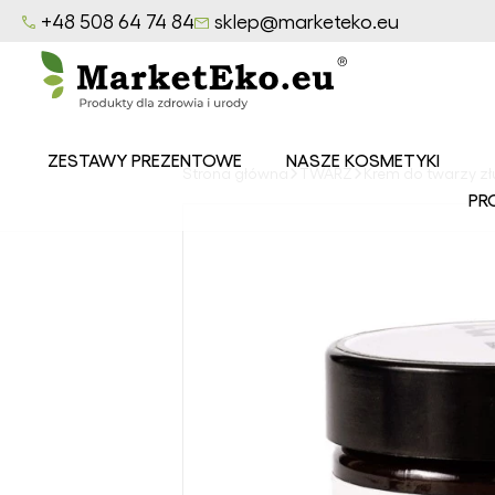
+48 508 64 74 84
sklep@marketeko.eu
ZESTAWY PREZENTOWE
NASZE KOSMETYKI
Strona główna
TWARZ
Krem do twarzy zł
Balsamy
PR
MarketEko.eu
Mydła
MarketEko.eu
Peelingi
MarketEko.eu
Seria CEDROWY
LAS
Seria LAZUROWE
MORZE
Seria
OWOCOWY SAD