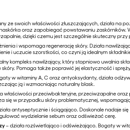
ny ze swoich właściwości złuszczających, działa na po
naskórka oraz zapobiegać powstawaniu zaskórników. W
wzapalnie, dzięki czemu jest szczególnie skuteczny przy
żnienia i wspomaga regenerację skóry. Działa nawilżaj
ie i uczucie szorstkości, co czyni ją idealnym składnikie
alny kompleks nawilżający, który stopniowo uwalnia skł
skóry. Pomaga także poprawić jej elastyczność i spręży
aty w witaminy A, C oraz antyoksydanty, działa odżywc
zając ją i wzmacniając naturalny blask.
a właściwości przeciwbakteryjne, przeciwzapalne oraz 
za się w przypadku skóry problematycznej, wspomagając
iała antyseptycznie i ściągająco. Doskonale nadaje się do
gulować wydzielanie sebum oraz odświeżać cerę.
zy
– działa rozświetlająco i odświeżająco. Bogaty w wit