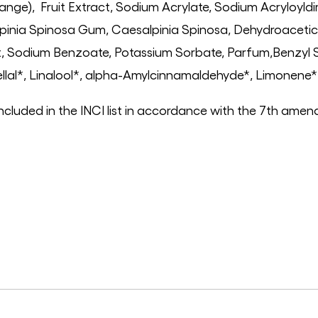
range), Fruit Extract, Sodium Acrylate, Sodium Acryloyl
inia Spinosa Gum, Caesalpinia Spinosa, Dehydroacetic 
ct, Sodium Benzoate, Potassium Sorbate, Parfum,Benzyl S
ellal*, Linalool*, alpha-Amylcinnamaldehyde*, Limonene*
il included in the INCI list in accordance with the 7th a