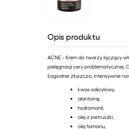
Opis produktu
ACNE - Krem do twarzy łączący wła
pielęgnacji cery problematycznej.
Łagodnie złuszcza, intensywnie nawi
kwas salicylowy,
alantoinę,
hydromanil,
olej z pietruszki,
olej tamanu,