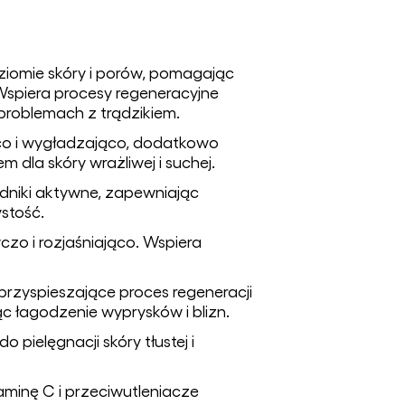
ziomie skóry i porów, pomagając
spiera procesy regeneracyjne
 problemach z trądzikiem.
ąco i wygładzająco, dodatkowo
m dla skóry wrażliwej i suchej.
adniki aktywne, zapewniając
stość.
zo i rozjaśniająco. Wspiera
przyspieszające proces regeneracji
 łagodzenie wyprysków i blizn.
 pielęgnacji skóry tłustej i
aminę C i przeciwutleniacze