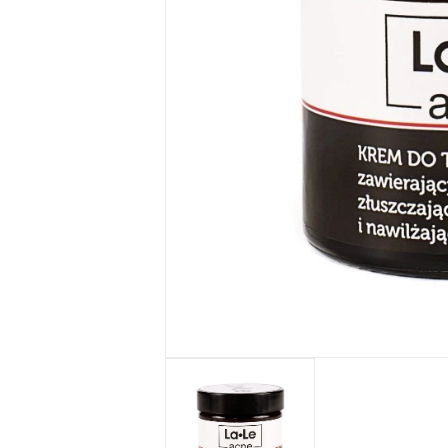
Seria SŁOŃCE
SYCYLII
Żele pod
prysznic
MarketEko.eu
Zestawy
kosmetyków
MarketEko.eu