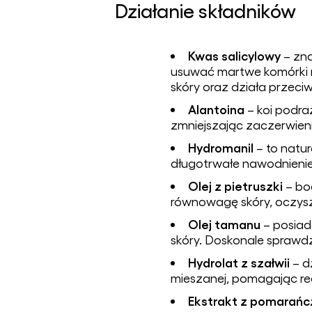
Działanie składników
Kwas salicylowy
– zna
usuwać martwe komórki 
skóry oraz działa przeci
Alantoina
– koi podra
zmniejszając zaczerwienien
Hydromanil
– to natur
długotrwałe nawodnienie 
Olej z pietruszki
– bog
równowagę skóry, oczyszc
Olej tamanu
– posiad
skóry. Doskonale sprawd
Hydrolat z szałwii
– dz
mieszanej, pomagając re
Ekstrakt z pomarańc