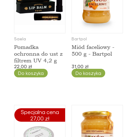
Saela
Bartpol
Pomadka
Miód faceliowy -
ochronna do ust z
500 g - Bartpol
filtrem UV 4,2 g
22,00 zł
31,00 zł
Do koszyka
Do koszyka
Specjalna cena
27,00 zł