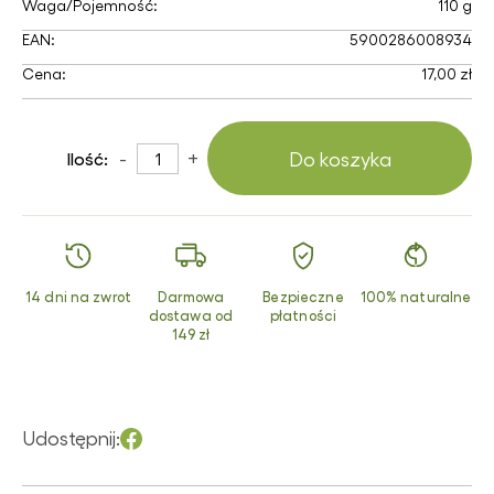
Waga/Pojemność:
110 g
EAN:
5900286008934
Cena:
17,00 zł
-
+
Do koszyka
Ilość:
14 dni na zwrot
Darmowa
Bezpieczne
100% naturalne
dostawa od
płatności
149 zł
Udostępnij: