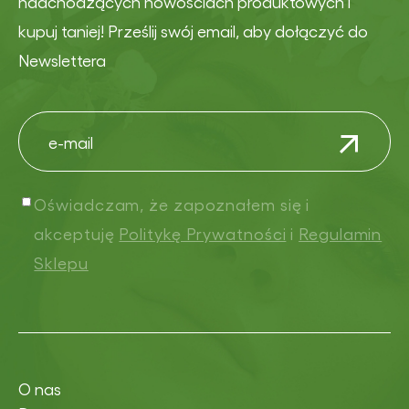
nadchodzących nowościach produktowych i
kupuj taniej! Prześlij swój email, aby dołączyć do
Newslettera
Oświadczam, że zapoznałem się i
akceptuję
Politykę Prywatności
i
Regulamin
Sklepu
O nas