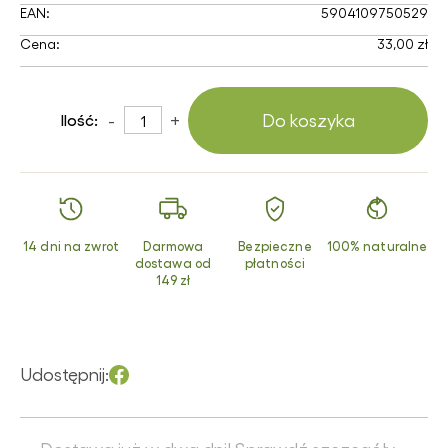
EAN:
5904109750529
Cena:
33,00 zł
-
+
Do koszyka
Ilość:
14 dni na zwrot
Darmowa
Bezpieczne
100% naturalne
dostawa od
płatności
149 zł
Udostępnij: