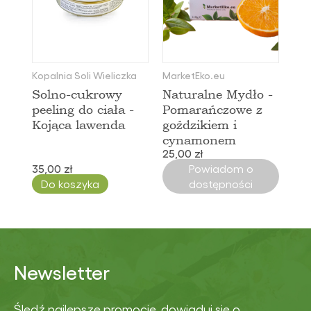
Kopalnia Soli Wieliczka
MarketEko.eu
Solno-cukrowy
Naturalne Mydło -
peeling do ciała -
Pomarańczowe z
Kojąca lawenda
goździkiem i
cynamonem
25,00 zł
35,00 zł
Powiadom o
Do koszyka
dostępności
Newsletter
Śledź najlepsze promocje, dowiaduj się o