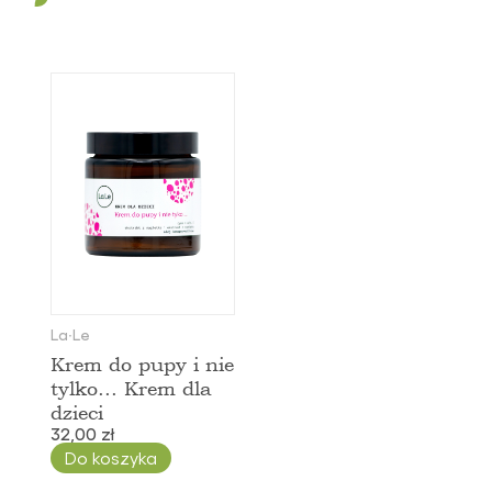
Od najtańszych
Od najdroższych
Nazwa: Od A do Z
Nazwa: Od Z do A
La∙Le
Krem do pupy i nie
tylko... Krem dla
dzieci
32,00 zł
Do koszyka