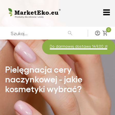
0
Zaloguj
Do darmowej dostawy 149.00 zł
Pielęgnacja cery
naczynkowej - jakie
kosmetyki wybrać?