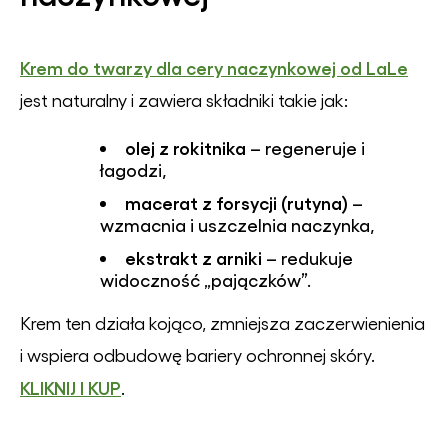
Krem do twarzy dla cery naczynkowej od LaLe
jest naturalny i zawiera składniki takie jak:
olej z rokitnika
– regeneruje i
łagodzi,
macerat z forsycji (rutyna)
–
wzmacnia i uszczelnia naczynka,
ekstrakt z arniki
– redukuje
widoczność „pajączków”.
Krem ten działa kojąco, zmniejsza zaczerwienienia
i wspiera odbudowę bariery ochronnej skóry.
KLIKNIJ I KUP
.