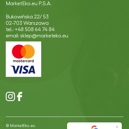
MarketEko.eu P.S.A.
Bukowińska 22/ 53
02-703 Warszawa
tel.: +48 508 64 74 84
email: sklep@marketeko.eu
© MarketEko.eu
×