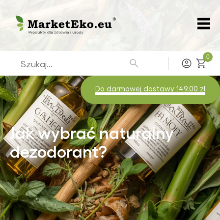
0
Zaloguj
Do darmowej dostawy 149.00 zł
Jak wybrać naturalny
dezodorant?