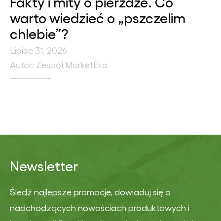
Fakty i mity o pierzdze. Co
warto wiedzieć o „pszczelim
chlebie”?
Lipiec 31, 2026
Autor: Zespół MarketEko
Newsletter
Śledź najlepsze promocje, dowiaduj się o
nadchodzących nowościach produktowych i