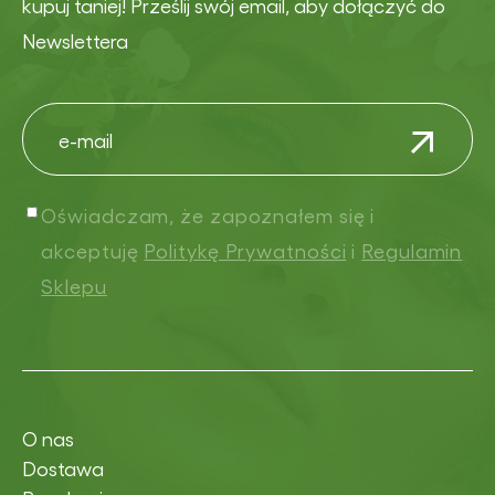
kupuj taniej! Prześlij swój email, aby dołączyć do
Newslettera
Oświadczam, że zapoznałem się i
akceptuję
Politykę Prywatności
i
Regulamin
Sklepu
O nas
Dostawa