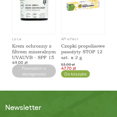
La∙Le
API effect
Krem ochronny z
Czopki propolisowe
filtrem mineralnym
pasożyty STOP 12
UVAUVB - SPF 15
szt. x 2 g
49,00 zł
53,00 zł
Powiadom o
47,70 zł
dostępności
Do koszyka
Newsletter