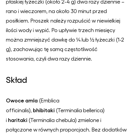
płaskiej łyżeczki (około 2-4 g) dwa razy dziennie –
rano i wieczorem, na około 30 minut przed
posiłkiem. Proszek należy rozpuścić w niewielkiej
ilości wody i wypić. Po upływie trzech miesięcy
można zmniejszyć dawkę do ¼ lub ½ łyżeczki (1-2
g), zachowując tę samą częstotliwość
stosowania, czyli dwa razy dziennie.
Skład
Owoce amla
(
Emblica
bhibitaki
officinalis
),
(
Terminalia bellerica
)
haritaki
i
(
Terminalia chebula
) zmielone i
połączone w równych proporcjach. Bez dodatków