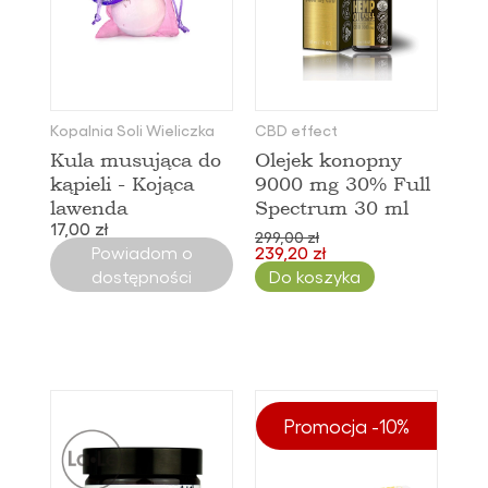
Kopalnia Soli Wieliczka
CBD effect
Kula musująca do
Olejek konopny
kąpieli - Kojąca
9000 mg 30% Full
lawenda
Spectrum 30 ml
17,00 zł
299,00 zł
Powiadom o
239,20 zł
dostępności
Do koszyka
Promocja -10%