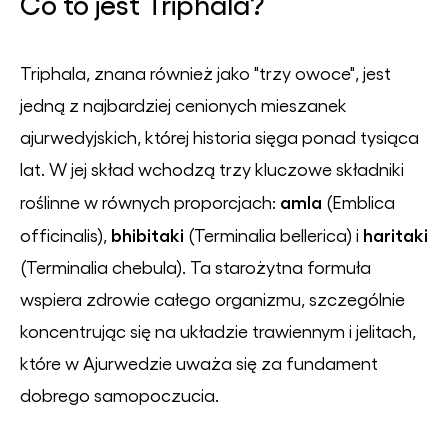
Co to jest Triphala?
Triphala, znana również jako "trzy owoce", jest
jedną z najbardziej cenionych mieszanek
ajurwedyjskich, której historia sięga ponad tysiąca
lat. W jej skład wchodzą trzy kluczowe składniki
amla
roślinne w równych proporcjach:
(
Emblica
bhibitaki
haritaki
officinalis
),
(
Terminalia bellerica
) i
(
Terminalia chebula
). Ta starożytna formuła
wspiera zdrowie całego organizmu, szczególnie
koncentrując się na układzie trawiennym i jelitach,
które w Ajurwedzie uważa się za fundament
dobrego samopoczucia.