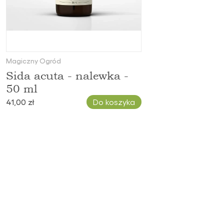
Magiczny Ogród
Sida acuta - nalewka -
50 ml
41,00 zł
Do koszyka