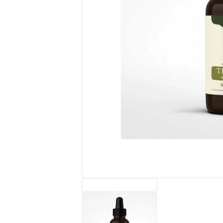
Seria SŁOŃCE
SYCYLII
Żele pod
prysznic
MarketEko.eu
Zestawy
kosmetyków
MarketEko.eu