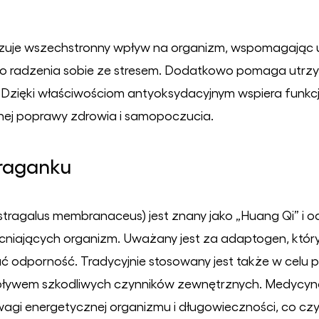
azuje wszechstronny wpływ na organizm, wspomagając 
o radzenia sobie ze stresem. Dodatkowo pomaga utrz
wi. Dzięki właściwościom antyoksydacyjnym wspiera funkc
lnej poprawy zdrowia i samopoczucia.
traganku
stragalus membranaceus) jest znany jako „Huang Qi” i o
acniających organizm. Uważany jest za adaptogen, któ
 odporność. Tradycyjnie stosowany jest także w celu pop
ływem szkodliwych czynników zewnętrznych. Medycyna 
i energetycznej organizmu i długowieczności, co czyn