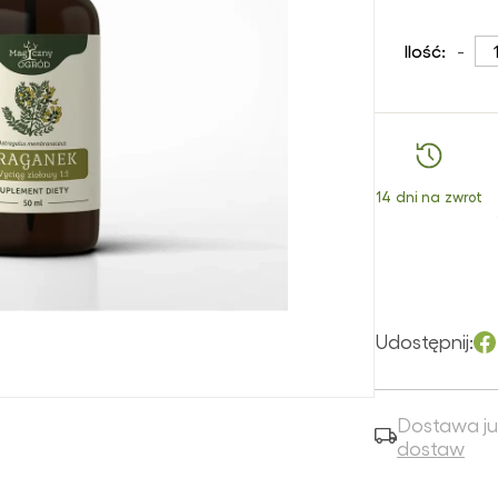
włosów
Superfoods
Ko
Ochrona UV
na
Peelingi
twarzy
Witaminy i
-
Ilość:
śl
suplementy
Perfumy
Olejki do twarzy
Pro
Zioła i mieszanki
mu
ziołowe
Pielęgnacja rąk
Peelingi do
cz
twarzy
Pielęgnacja stóp
Ratunek dla cery
14 dni na zwrot
Płyny do higieny
intymnej
Serum do twarzy
Produkty dla
Toniki
dzieci
Ratunek dla skóry
Udostępnij:
Sole do kąpieli
Szampony
Dostawa ju
Wcierki do
dostaw
włosów
Zestawy