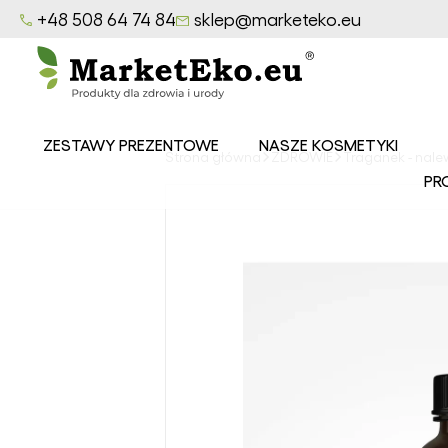
+48 508 64 74 84
sklep@marketeko.eu
ZESTAWY PREZENTOWE
NASZE KOSMETYKI
Strona główna
ZDROWIE
Traganek - nale
Balsamy
PR
MarketEko.eu
Mydła
MarketEko.eu
Peelingi
MarketEko.eu
Seria CEDROWY
LAS
Seria LAZUROWE
MORZE
Seria
OWOCOWY SAD