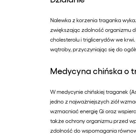
Nalewka z korzenia traganka wyk
zwiększając zdolność organizmu d
cholesterolu i triglicerydów we kr
wątroby, przyczyniając się do ogó
Medycyna chińska o 
W medycynie chińskiej traganek (A
jedno z najważniejszych ziół wzm
wzmacniać energię Qi oraz wspierać
także ochrony organizmu przed wp
zdolność do wspomagania równowag