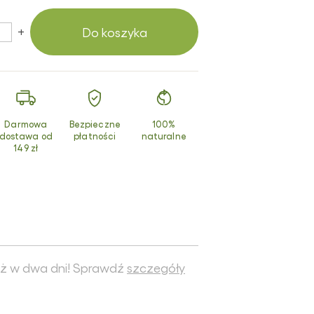
smetyki z
turalnym
+
Do koszyka
uzem ślimaka
dukty z
chomora
erwonego
Darmowa
Bezpieczne
100%
dostawa od
płatności
naturalne
149 zł
ż w dwa dni! Sprawdź
szczegóły