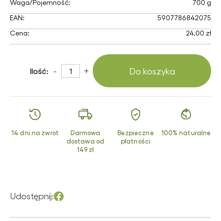
Waga/Pojemność:
700 g
EAN:
5907786842075
Cena:
24,00 zł
-
+
Do koszyka
Ilość:
14 dni na zwrot
Darmowa
Bezpieczne
100% naturalne
dostawa od
płatności
149 zł
Udostępnij: