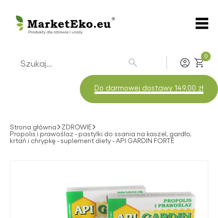
0
Zaloguj
Do darmowej dostawy 149.00 zł
Strona główna
ZDROWIE
Propolis i prawoślaz - pastylki do ssania na kaszel, gardło,
krtań i chrypkę - suplement diety - API GARDIN FORTE