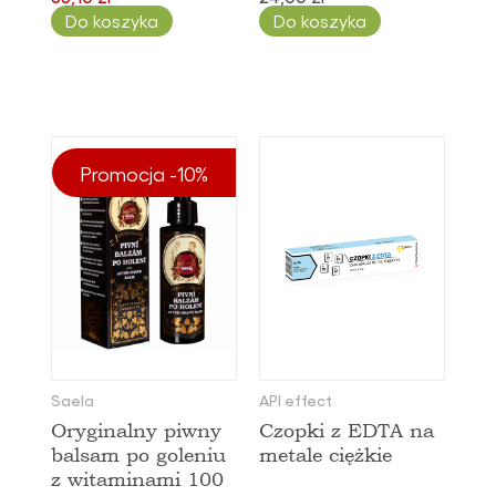
Do koszyka
Do koszyka
Promocja -10%
Saela
API effect
Oryginalny piwny
Czopki z EDTA na
balsam po goleniu
metale ciężkie
z witaminami 100