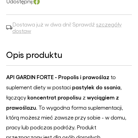
Udostępnij:
Dostawa już w dwa dni! Sprawdź
szczegóły
dostaw
Opis produktu
API GARDIN FORTE - Propolis i prawoślaz
to
pastylek do ssania
suplement diety w postaci
,
koncentrat propolisu
wyciągiem z
łączący
z
prawoślazu
. To wygodna forma suplementacji,
którą możesz mieć zawsze przy sobie - w domu,
pracy lub podczas podróży. Produkt
przeznaczony jest dla osób dorosłych.