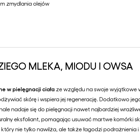
em zmydlania olejów
IEGO MLEKA, MIODU I OWSA
e w pielęgnacji ciała
ze względu na swoje wyjątkowe 
żywiać skórę i wspiera jej regenerację. Dodatkowo jego
onale nadaje się do pielęgnacji nawet najbardziej wrażliw
uralny eksfoliant, pomagając usuwać martwe komórki skó
który nie tylko nawilża, ale także łagodzi podrażnienia 