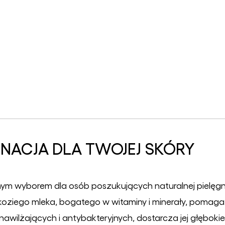
NACJA DLA TWOJEJ SKÓRY
lnym wyborem dla osób poszukujących naturalnej pielęgn
koziego mleka, bogatego w witaminy i minerały, pomag
awilżających i antybakteryjnych, dostarcza jej głęboki