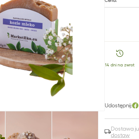
Cena:
włosów
Superfoods
Ko
Ochrona UV
na
Peelingi
twarzy
Witaminy i
śl
suplementy
Perfumy
Olejki do twarzy
Pro
Zioła i mieszanki
mu
ziołowe
Pielęgnacja rąk
Peelingi do
cz
twarzy
Pielęgnacja stóp
Ratunek dla cery
Płyny do higieny
intymnej
Serum do twarzy
14 dni na zwrot
Produkty dla
Toniki
dzieci
Ratunek dla skóry
Sole do kąpieli
Udostępnij:
Szampony
Wcierki do
włosów
Dostawa ju
dostaw
Zestawy