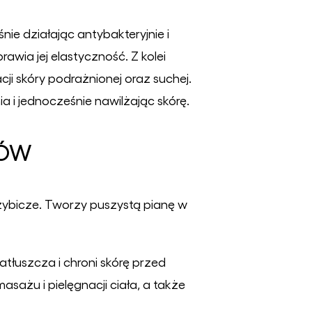
ie działając antybakteryjnie i
awia jej elastyczność. Z kolei
ji skóry podrażnionej oraz suchej.
i jednocześnie nawilżając skórę.
KÓW
zybicze. Tworzy puszystą pianę w
natłuszcza i chroni skórę przed
asażu i pielęgnacji ciała, a także