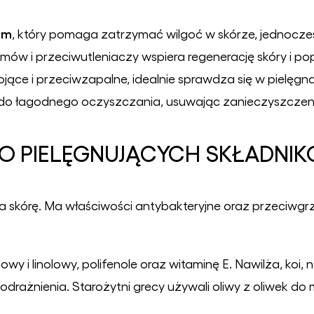
em
, który pomaga zatrzymać wilgoć w skórze, jednocześn
ów i przeciwutleniaczy wspiera regenerację skóry i popr
ce i przeciwzapalne, idealnie sprawdza się w pielęgnac
do łagodnego oczyszczania, usuwając zanieczyszczenia 
O PIELĘGNUJĄCYCH SKŁADNI
a skórę. Ma właściwości antybakteryjne oraz przeciwgr
wy i linolowy, polifenole oraz witaminę E. Nawilża, koi, 
rażnienia. Starożytni grecy używali oliwy z oliwek do m