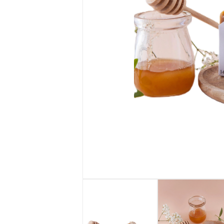
Seria SŁOŃCE
SYCYLII
Żele pod
prysznic
MarketEko.eu
Zestawy
kosmetyków
MarketEko.eu