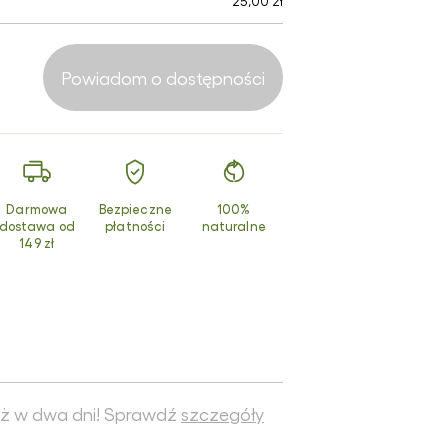
25,00 zł
smetyki z
turalnym
uzem ślimaka
Powiadom o dostępności
dukty z
chomora
erwonego
Darmowa
Bezpieczne
100%
dostawa od
płatności
naturalne
149 zł
ż w dwa dni! Sprawdź
szczegóły