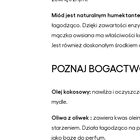
Miód jest naturalnym humektant
łagodząco. Dzięki zawartości enzym
mączka owsiana ma właściwości koją
Jest również doskonałym środkiem 
POZNAJ BOGACTW
Olej kokosowy:
nawilża i oczyszcz
mydle.
Oliwa z oliwek :
zawiera kwas oleino
starzeniem. Działa łagodząco na pod
jako bazę do perfum.