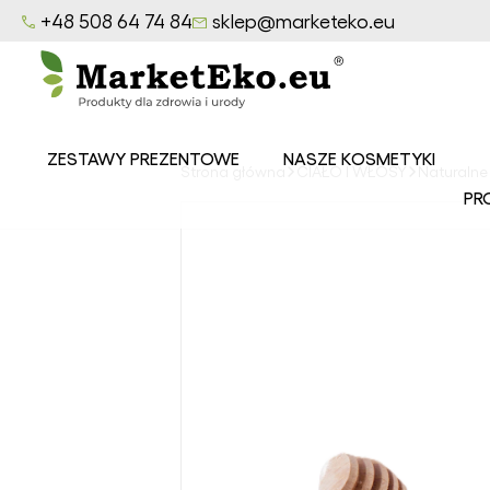
+48 508 64 74 84
sklep@marketeko.eu
ZESTAWY PREZENTOWE
NASZE KOSMETYKI
Strona główna
CIAŁO I WŁOSY
Naturalne
Balsamy
PR
MarketEko.eu
Mydła
MarketEko.eu
Peelingi
MarketEko.eu
Seria CEDROWY
LAS
Seria LAZUROWE
MORZE
Seria
OWOCOWY SAD