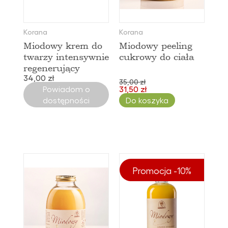
Korana
Korana
Miodowy krem do
Miodowy peeling
twarzy intensywnie
cukrowy do ciała
regenerujący
34,00 zł
35,00 zł
Powiadom o
31,50 zł
dostępności
Do koszyka
Promocja -10%