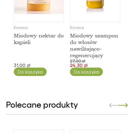
Korana
Korana
Miodowy nektar do
Miodowy szampon
kąpieli
do włosów
nawilżająco-
regenerujący
27,00 zł
31,00 zł
24,30 zł
Do koszyka
Do koszyka
Polecane produkty