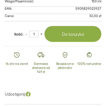
Waga/Pojemność:
150 ml
EAN:
5905829022927
Cena:
32,00 zł
-
+
Do koszyka
Ilość:
14 dni na zwrot
Darmowa
Bezpieczne
100% naturalne
dostawa od
płatności
149 zł
Udostępnij: