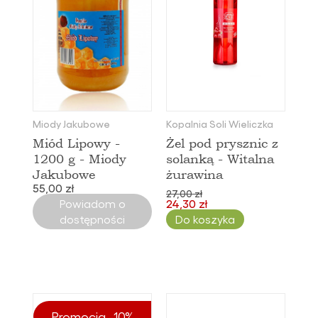
Miody Jakubowe
Kopalnia Soli Wieliczka
Miód Lipowy -
Żel pod prysznic z
1200 g - Miody
solanką - Witalna
Jakubowe
żurawina
55,00 zł
27,00 zł
Powiadom o
24,30 zł
dostępności
Do koszyka
Promocja -10%