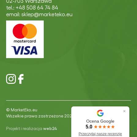
02-703 Warszawa
tel.: +48 508 64 74 84
email: sklep@marketeko.eu
© MarketEko.eu
×
Wszelkie prawa zastrzeżone 2026
Ocena Google
5.0
★★★★★
Projekt i realizacja
web24
Przeczytaj nasze recenzje