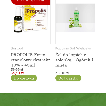
Bartpol
Kopalnia Soli Wieliczka
PROPOLIS Forte -
Żel do kąpieli z
etanolowy ekstrakt
solanką - Ogórek i
10% - 45ml
mięta
39,00 zł
35,10 zł
35,00 zł
Do koszyka
Do koszyka