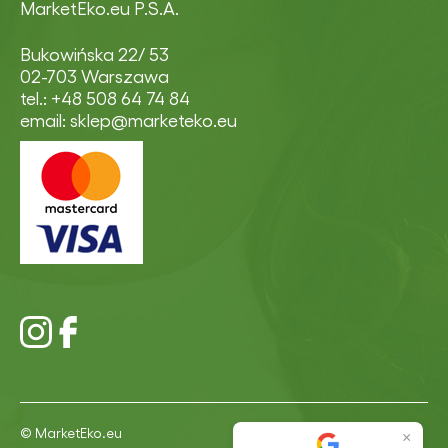
MarketEko.eu P.S.A.
Bukowińska 22/ 53
02-703 Warszawa
tel.: +48 508 64 74 84
email: sklep@marketeko.eu
© MarketEko.eu
×