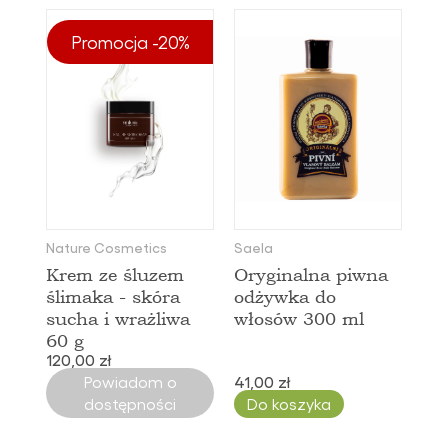
Promocja -20%
Nature Cosmetics
Saela
Krem ze śluzem
Oryginalna piwna
ślimaka - skóra
odżywka do
sucha i wrażliwa
włosów 300 ml
60 g
120,00 zł
Powiadom o
41,00 zł
dostępności
Do koszyka