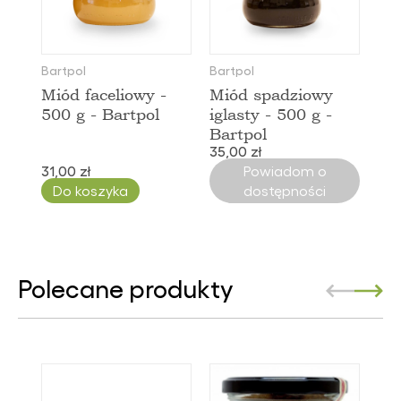
Bartpol
Bartpol
Miód faceliowy -
Miód spadziowy
500 g - Bartpol
iglasty - 500 g -
Bartpol
35,00 zł
31,00 zł
Powiadom o
Do koszyka
dostępności
Polecane produkty