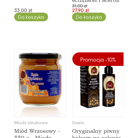
31,00 zł
33,00 zł
27,90 zł
Do koszyka
Do koszyka
Promocja -10%
Miody Jakubowe
Saela
Miód Wrzosowy -
Oryginalny piwny
550 g - Miody
balsam po goleniu