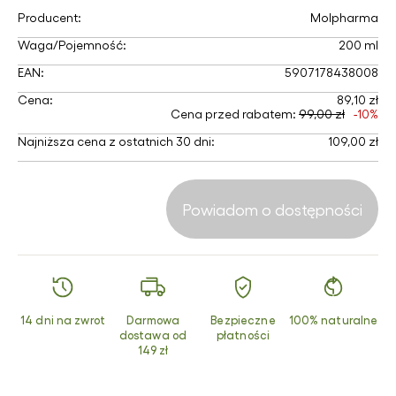
Producent:
Molpharma
Waga/Pojemność:
200 ml
EAN:
5907178438008
Cena:
89,10 zł
Cena przed rabatem:
99,00 zł
-10%
Najniższa cena z ostatnich 30 dni:
109,00 zł
Powiadom o dostępności
14 dni na zwrot
Darmowa
Bezpieczne
100% naturalne
dostawa od
płatności
149 zł