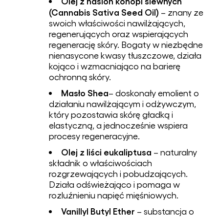
Olej z nasion konopi siewnych
(Cannabis Sativa Seed Oil)
– znany ze
swoich właściwości nawilżających,
regenerujących oraz wspierających
regenerację skóry. Bogaty w niezbędne
nienasycone kwasy tłuszczowe, działa
kojąco i wzmacniająco na barierę
ochronną skóry.
Masło Shea
– doskonały emolient o
działaniu nawilżającym i odżywczym,
który pozostawia skórę gładką i
elastyczną, a jednocześnie wspiera
procesy regeneracyjne.
Olej z liści eukaliptusa
– naturalny
składnik o właściwościach
rozgrzewających i pobudzających.
Działa odświeżająco i pomaga w
rozluźnieniu napięć mięśniowych.
Vanillyl Butyl Ether
– substancja o