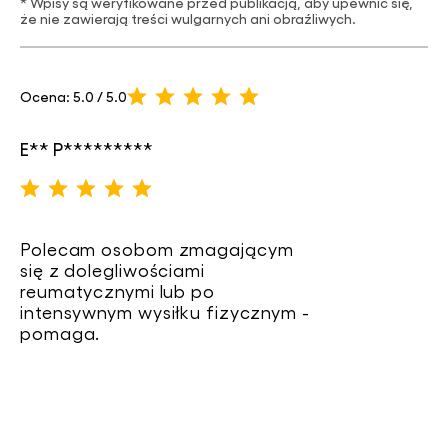
* Wpisy są weryfikowane przed publikacją, aby upewnić się,
że nie zawierają treści wulgarnych ani obraźliwych.
Ocena: 5.0 / 5.0
E** P*********
Polecam osobom zmagającym
się z dolegliwościami
reumatycznymi lub po
intensywnym wysiłku fizycznym -
pomaga.