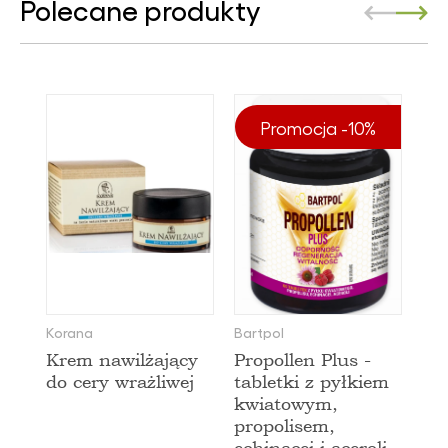
Polecane produkty
Promocja -10%
Korana
Bartpol
Krem nawilżający
Propollen Plus -
do cery wrażliwej
tabletki z pyłkiem
kwiatowym,
propolisem,
echinacei i aceroli