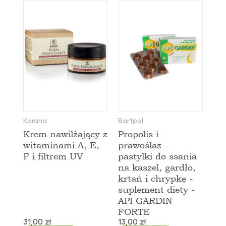
Korana
Bartpol
Krem nawilżający z
Propolis i
witaminami A, E,
prawoślaz -
F i filtrem UV
pastylki do ssania
na kaszel, gardło,
krtań i chrypkę -
suplement diety -
API GARDIN
FORTE
31,00 zł
13,00 zł