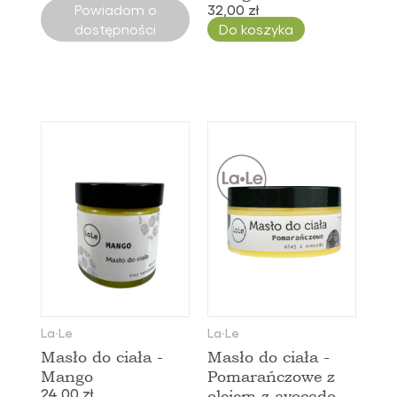
Powiadom o
32,00 zł
dostępności
Do koszyka
La∙Le
La∙Le
Masło do ciała -
Masło do ciała -
Mango
Pomarańczowe z
24,00 zł
olejem z avocado