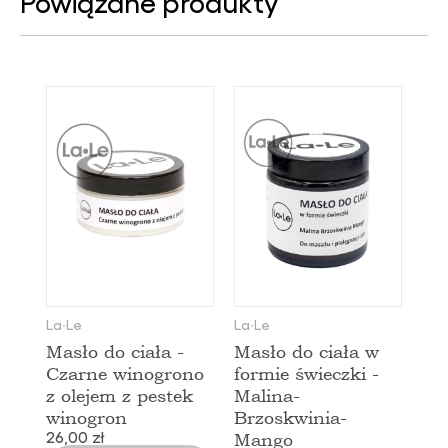
Powiązane produkty
La∙Le
La∙Le
Masło do ciała -
Masło do ciała w
Czarne winogrono
formie świeczki -
z olejem z pestek
Malina-
winogron
Brzoskwinia-
26,00 zł
Mango