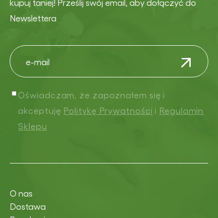
kupuj taniej! Prześlij swój email, aby dołączyć do
Newslettera
Oświadczam, że zapoznałem się i
akceptuję
Politykę Prywatności
i
Regulamin
Sklepu
O nas
Dostawa