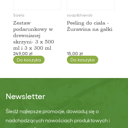
Saela
soap&friends
Zestaw
Peeling do ciała -
podarunkowy w
Żurawina na gałki
drewnianej
skrzyni- 3 x 500
ml i 3 x 300 ml
249,00 zł
15,00 zł
Do koszyka
Do koszyka
Newsletter
Śledź najlepsze promocje, dowiaduj się o
nadchodzących nowościach produktowych i