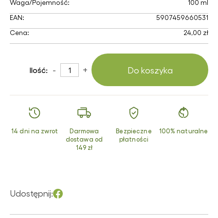
Waga/Pojemność:
100 ml
EAN:
5907459660531
Cena:
24,00 zł
-
+
Do koszyka
Ilość:
14 dni na zwrot
Darmowa
Bezpieczne
100% naturalne
dostawa od
płatności
149 zł
Udostępnij: