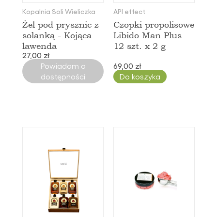
Kopalnia Soli Wieliczka
API effect
Żel pod prysznic z
Czopki propolisowe
solanką - Kojąca
Libido Man Plus
lawenda
12 szt. x 2 g
27,00 zł
Powiadom o
69,00 zł
dostępności
Do koszyka