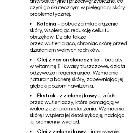
antybakteryjne i przeciwgrzybiczne, co
czyni go skutecznym w pielęgnacji skóry
problematycznej.
Kofeina
– pobudza mikrokrążenie
skóry, wspierając redukcję cellulitu i
obrzęków. Działa także
przeciwutleniająco, chroniąc skórę przed
działaniem wolnych rodników.
Olej z nasion słonecznika
– bogaty
w witaminę E i kwasy tłuszczowe, działa
odżywczo i regenerująco. Wzmacnia
naturalną barierę skóry, zapewniając jej
głęboki poziom nawilżenia.
Ekstrakt z zielonej kawy
– źródło
przeciwutleniaczy, które pomagają w
walce z oznakami starzenia. Wzmacnia
skórę i wspiera jej detoksykację, nadając
jej promienny wygląd.
Olej z zielonej kawy
– intensywnie