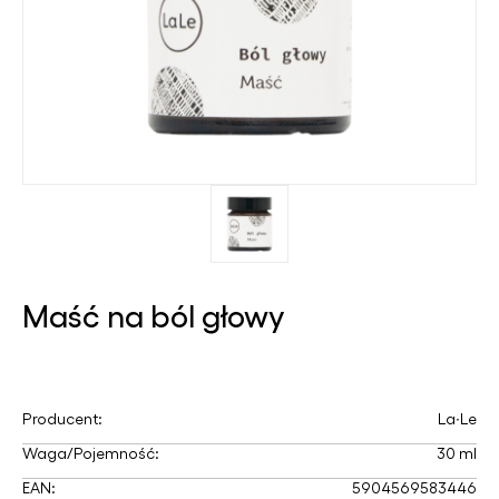
Maść na ból głowy
Producent:
La∙Le
Waga/Pojemność:
30 ml
EAN:
5904569583446