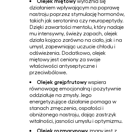
Olejek miętowy
wyróżnia się
działaniem wpływającym na poprawę
nastroju poprzez stymulację hormonów,
takich jak serotonina czy neuropeptydy.
Dzięki zawartości mentolu, który nadaje
mu intensywny, świeży zapach, olejek
działa kojąco zarówno na ciało, jak i na
umysł, zapewniając uczucie chłodu i
odświeżenia. Dodatkowo, olejek
miętowy jest ceniony za swoje
właściwości antyseptyczne i
przeciwbólowe.
Olejek grejpfrutowy
wspiera
równowagę emocjonalną i pozytywnie
oddziałuje na zmysły. Jego
energetyzujące działanie pomaga w
stanach zmęczenia, ospałości i
obniżonego nastroju, dając zastrzyk
witalności, jasności umysłu i optymizmu.
Olejek rozmarynowy
znany jest z