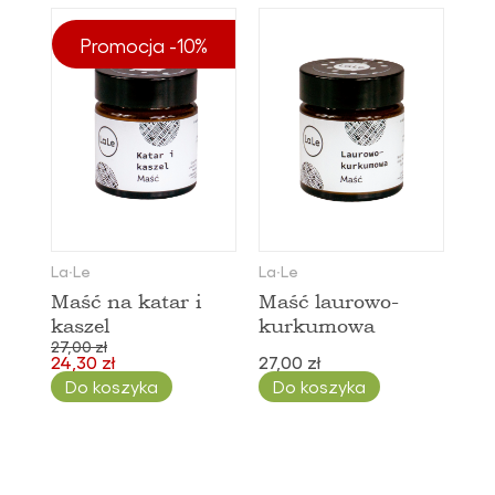
Promocja -10%
La∙Le
La∙Le
Maść na katar i
Maść laurowo-
kaszel
kurkumowa
27,00 zł
24,30 zł
27,00 zł
Do koszyka
Do koszyka