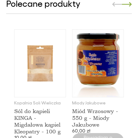
Polecane produkty
Kopalnia Soli Wieliczka
Miody Jakubowe
Sól do kąpieli
Miód Wrzosowy -
KINGA -
550 g - Miody
Migdałowa kąpiel
Jakubowe
60,00 zł
Kleopatry - 100 g
10,00 zł
Powiadom o