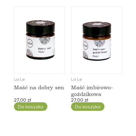
La∙Le
La∙Le
Maść na dobry sen
Maść imbirowo-
goździkowa
27,00 zł
27,00 zł
Do koszyka
Do koszyka