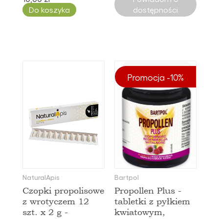
Do koszyka
dostępności
Promocja -10%
NaturalApis
Bartpol
Czopki propolisowe
Propollen Plus -
z wrotyczem 12
tabletki z pyłkiem
szt. x 2 g -
kwiatowym,