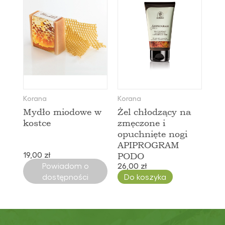
Korana
Korana
Mydło miodowe w
Żel chłodzący na
kostce
zmęczone i
opuchnięte nogi
APIPROGRAM
19,00 zł
PODO
Powiadom o
26,00 zł
dostępności
Do koszyka