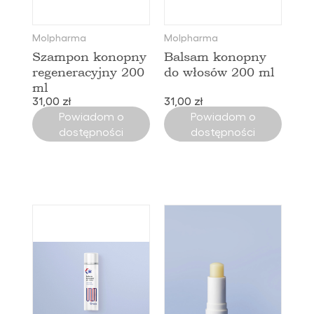
Molpharma
Molpharma
Szampon konopny
Balsam konopny
regeneracyjny 200
do włosów 200 ml
ml
31,00 zł
31,00 zł
Powiadom o
Powiadom o
dostępności
dostępności