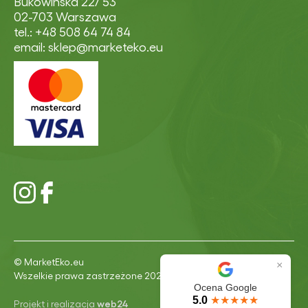
Bukowińska 22/ 53
02-703 Warszawa
tel.: +48 508 64 74 84
email: sklep@marketeko.eu
© MarketEko.eu
×
Wszelkie prawa zastrzeżone 2026
Ocena Google
5.0
★★★★★
Projekt i realizacja
web24