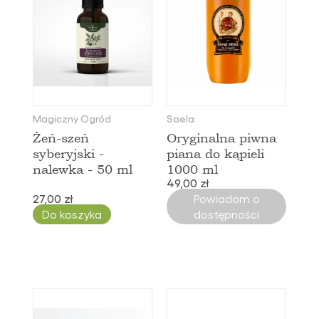
Magiczny Ogród
Saela
Żeń-szeń
Oryginalna piwna
syberyjski -
piana do kąpieli
nalewka - 50 ml
1000 ml
49,00 zł
27,00 zł
Powiadom o
Do koszyka
dostępności