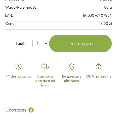
Waga/Pojemność:
50 g
EAN:
5903076407894
Cena:
13,00 zł
-
+
Do koszyka
Ilość:
14 dni na zwrot
Darmowa
Bezpieczne
100% naturalne
dostawa od
płatności
149 zł
Udostępnij: