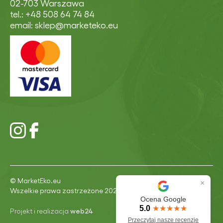
02-703 Warszawa
tel.: +48 508 64 74 84
email: sklep@marketeko.eu
© MarketEko.eu
×
Wszelkie prawa zastrzeżone 2026
Ocena Google
5.0
★★★★★
Projekt i realizacja
web24
Przeczytaj nasze recenzje