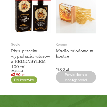
Saela
Korana
Płyn przeciw
Mydło miodowe w
wypadaniu włosów
kostce
z REDENSYLEM
100 ml
19,00 zł
71,00 zł
63,90 zł
Powiadom o
Do koszyka
dostępności