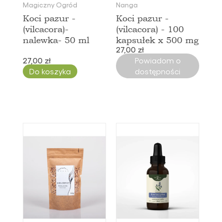
Magiczny Ogród
Nanga
Koci pazur -
Koci pazur -
(vilcacora)-
(vilcacora) - 100
nalewka- 50 ml
kapsułek x 500 mg
27,00 zł
27,00 zł
Powiadom o
Do koszyka
dostępności