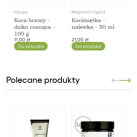
Nanga
Magiczny Ogród
Kora brzozy -
Kocimiętka -
dziko rosnąca -
nalewka - 50 ml
100 g
11,00 zł
21,00 zł
Do koszyka
Do koszyka
Polecane produkty