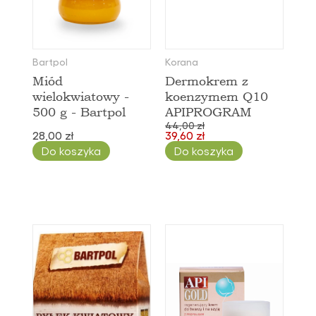
Bartpol
Korana
Miód
Dermokrem z
wielokwiatowy -
koenzymem Q10
500 g - Bartpol
APIPROGRAM
44,00 zł
28,00 zł
39,60 zł
Do koszyka
Do koszyka