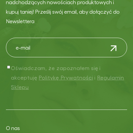
nadchodzących nowościach produktowych i
kupuj taniej! Prześlij swój email, aby dołączyć do
Newslettera
Oświadczam, że zapoznałem się i
akceptuję
Politykę Prywatności
i
Regulamin
Sklepu
O nas