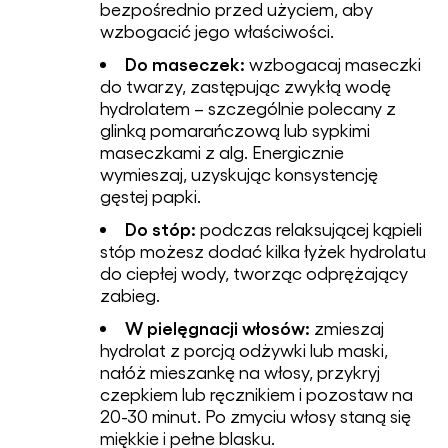
bezpośrednio przed użyciem, aby
wzbogacić jego właściwości.
Do maseczek:
wzbogacaj maseczki
do twarzy, zastępując zwykłą wodę
hydrolatem – szczególnie polecany z
glinką pomarańczową lub sypkimi
maseczkami z alg. Energicznie
wymieszaj, uzyskując konsystencję
gęstej papki.
Do stóp:
podczas relaksującej kąpieli
stóp możesz dodać kilka łyżek hydrolatu
do ciepłej wody, tworząc odprężający
zabieg.
W pielęgnacji włosów:
zmieszaj
hydrolat z porcją odżywki lub maski,
nałóż mieszankę na włosy, przykryj
czepkiem lub ręcznikiem i pozostaw na
20-30 minut. Po zmyciu włosy staną się
miękkie i pełne blasku.