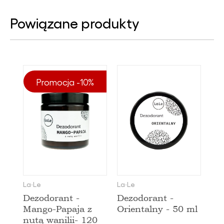
Powiązane produkty
Promocja -10%
La∙Le
La∙Le
Dezodorant -
Dezodorant -
Mango-Papaja z
Orientalny - 50 ml
nutą wanilii- 120