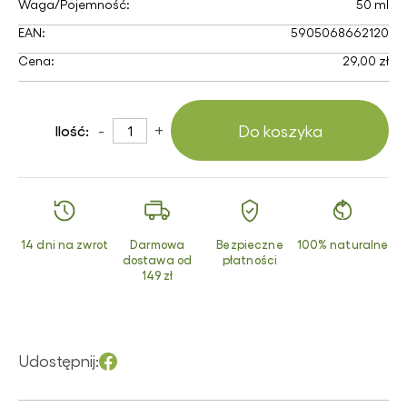
Waga/Pojemność:
50 ml
EAN:
5905068662120
Cena:
29,00 zł
-
+
Do koszyka
Ilość:
14 dni na zwrot
Darmowa
Bezpieczne
100% naturalne
dostawa od
płatności
149 zł
Udostępnij: