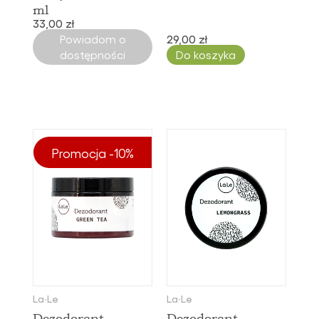
ml
33,00 zł
Powiadom o
29,00 zł
dostępności
Do koszyka
Promocja -10%
La∙Le
La∙Le
Dezodorant -
Dezodorant -