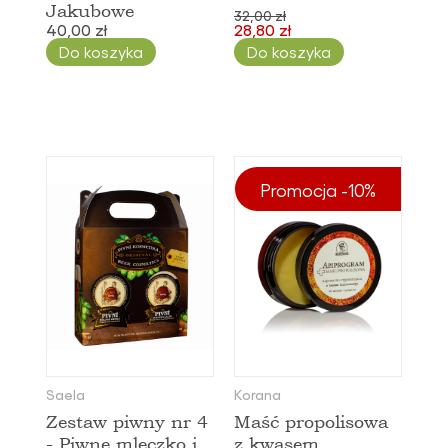
Jakubowe
32,00 zł
40,00 zł
28,80 zł
Do koszyka
Do koszyka
Promocja -10%
Saela
Korana
Zestaw piwny nr 4
Maść propolisowa
- Piwne mleczko i
z kwasem